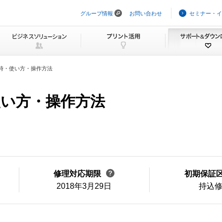
グループ情報
お問い合わせ
セミナー・イ
ナ
ビ
ゲ
ー
シ
ョ
ン
時・使い方・操作方法
を
ス
キ
使い方・操作方法
ッ
プ
修理対応期限
初期保証
2018年3月29日
持込