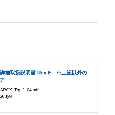
CX 詳細取扱説明書 Rev.E ※上記以外の
ア
X_Trg_J_04.pdf
6Byte