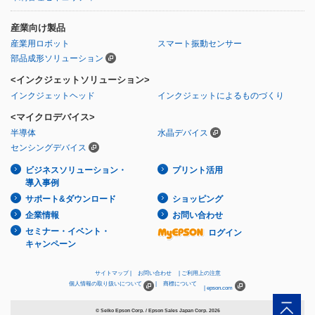
産業向け製品
産業用ロボット
スマート振動センサー
部品成形ソリューション
<インクジェットソリューション>
インクジェットヘッド
インクジェットによるものづくり
<マイクロデバイス>
半導体
水晶デバイス
センシングデバイス
ビジネスソリューション・
プリント活用
導入事例
サポート&ダウンロード
ショッピング
企業情報
お問い合わせ
セミナー・イベント・
ログイン
キャンペーン
サイトマップ
お問い合わせ
ご利用上の注意
個人情報の取り扱いについて
商標について
epson.com
© Seiko Epson Corp. / Epson Sales Japan Corp.
2026