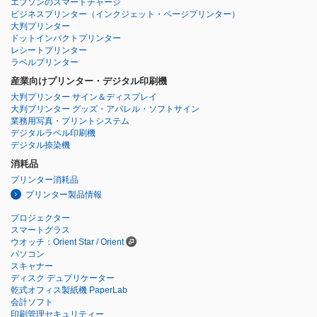
エプソンのスマートチャージ
ビジネスプリンター
（インクジェット・ページプリンター）
大判プリンター
ドットインパクトプリンター
レシートプリンター
ラベルプリンター
産業向けプリンター・デジタル印刷機
大判プリンター サイン＆ディスプレイ
大判プリンター グッズ・アパレル・ソフトサイン
業務用写真・プリントシステム
デジタルラベル印刷機
デジタル捺染機
消耗品
プリンター消耗品
プリンター製品情報
プロジェクター
スマートグラス
ウオッチ：Orient Star / Orient
パソコン
スキャナー
ディスク デュプリケーター
乾式オフィス製紙機 PaperLab
会計ソフト
印刷管理セキュリティー