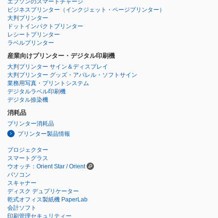
エプソンのスマートチャージ
ビジネスプリンター
（インクジェット・ページプリンター）
大判プリンター
ドットインパクトプリンター
レシートプリンター
ラベルプリンター
産業向けプリンター・デジタル印刷機
大判プリンター サイン＆ディスプレイ
大判プリンター グッズ・アパレル・ソフトサイン
業務用写真・プリントシステム
デジタルラベル印刷機
デジタル捺染機
消耗品
プリンター消耗品
プリンター製品情報
プロジェクター
スマートグラス
ウオッチ：Orient Star / Orient
パソコン
スキャナー
ディスク デュプリケーター
乾式オフィス製紙機 PaperLab
会計ソフト
印刷管理セキュリティー