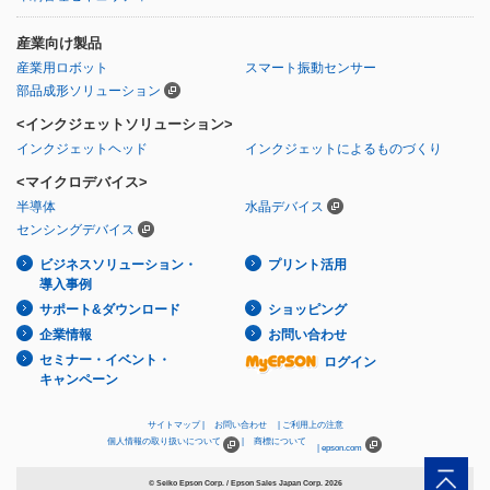
産業向け製品
産業用ロボット
スマート振動センサー
部品成形ソリューション
<インクジェットソリューション>
インクジェットヘッド
インクジェットによるものづくり
<マイクロデバイス>
半導体
水晶デバイス
センシングデバイス
ビジネスソリューション・
プリント活用
導入事例
サポート&ダウンロード
ショッピング
企業情報
お問い合わせ
セミナー・イベント・
ログイン
キャンペーン
サイトマップ
お問い合わせ
ご利用上の注意
個人情報の取り扱いについて
商標について
epson.com
© Seiko Epson Corp. / Epson Sales Japan Corp.
2026