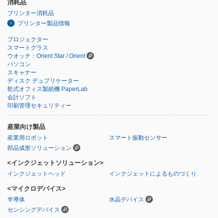
消耗品
プリンター消耗品
プリンター製品情報
プロジェクター
スマートグラス
ウオッチ：Orient Star / Orient
パソコン
スキャナー
ディスク デュプリケーター
乾式オフィス製紙機 PaperLab
会計ソフト
印刷管理セキュリティー
産業向け製品
産業用ロボット
スマート振動センサー
部品成形ソリューション
<インクジェットソリューション>
インクジェットヘッド
インクジェットによるものづくり
<マイクロデバイス>
半導体
水晶デバイス
センシングデバイス