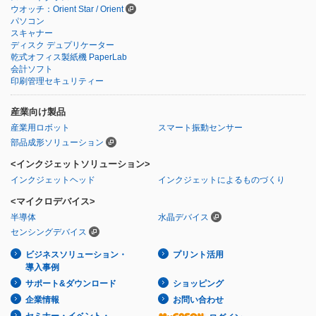
ウオッチ：Orient Star / Orient
パソコン
スキャナー
ディスク デュプリケーター
乾式オフィス製紙機 PaperLab
会計ソフト
印刷管理セキュリティー
産業向け製品
産業用ロボット
スマート振動センサー
部品成形ソリューション
<インクジェットソリューション>
インクジェットヘッド
インクジェットによるものづくり
<マイクロデバイス>
半導体
水晶デバイス
センシングデバイス
ビジネスソリューション・
プリント活用
導入事例
サポート&ダウンロード
ショッピング
企業情報
お問い合わせ