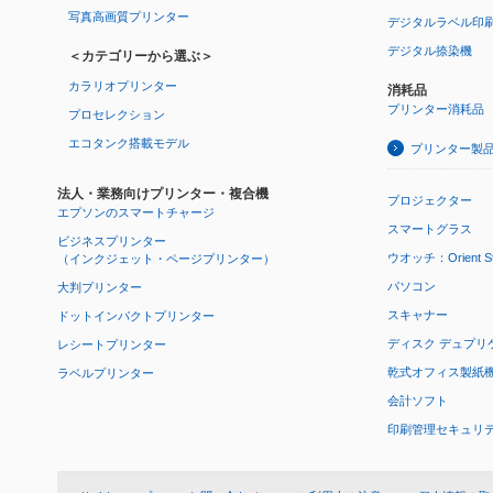
写真高画質プリンター
デジタルラベル印
デジタル捺染機
＜カテゴリーから選ぶ＞
カラリオプリンター
消耗品
プリンター消耗品
プロセレクション
エコタンク搭載モデル
プリンター製
法人・業務向けプリンター・複合機
プロジェクター
エプソンのスマートチャージ
スマートグラス
ビジネスプリンター
ウオッチ：Orient Star
（インクジェット・ページプリンター）
パソコン
大判プリンター
スキャナー
ドットインパクトプリンター
ディスク デュプリ
レシートプリンター
乾式オフィス製紙機 P
ラベルプリンター
会計ソフト
印刷管理セキュリ