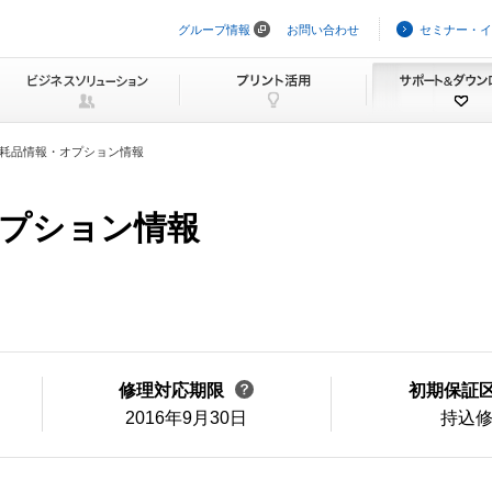
グループ情報
お問い合わせ
セミナー・イ
ナ
ビ
ゲ
ー
シ
ョ
ン
耗品情報・オプション情報
を
ス
キ
ッ
・オプション情報
プ
修理対応期限
初期保証
2016年9月30日
持込