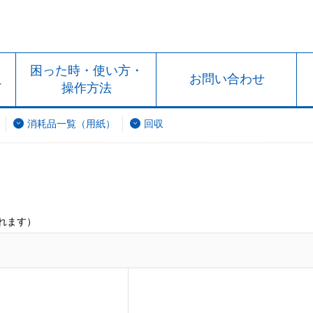
ト
困った時・使い方・
お問い合わせ
ド
操作方法
消耗品一覧（用紙）
回収
れます）