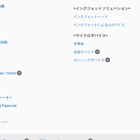
刷機
<インクジェットソリューション>
インクジェットヘッド
インクジェットによるものづくり
<マイクロデバイス>
品情報
半導体
水晶デバイス
センシングデバイス
 / Orient
ケーター
aperLab
ティー