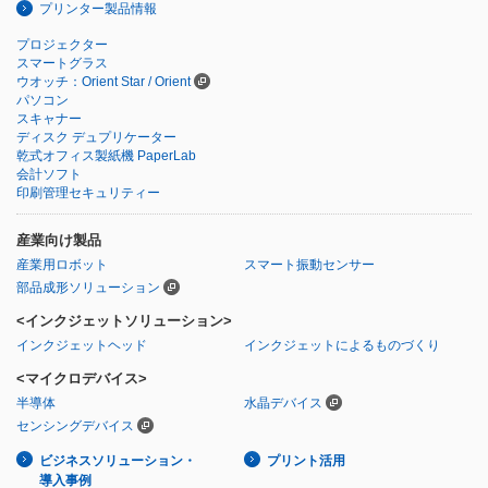
プリンター製品情報
プロジェクター
スマートグラス
ウオッチ：Orient Star / Orient
パソコン
スキャナー
ディスク デュプリケーター
乾式オフィス製紙機 PaperLab
会計ソフト
印刷管理セキュリティー
産業向け製品
産業用ロボット
スマート振動センサー
部品成形ソリューション
<インクジェットソリューション>
インクジェットヘッド
インクジェットによるものづくり
<マイクロデバイス>
半導体
水晶デバイス
センシングデバイス
ビジネスソリューション・
プリント活用
導入事例