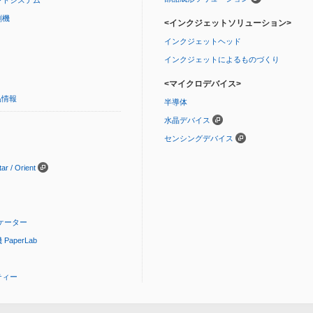
刷機
<インクジェットソリューション>
インクジェットヘッド
インクジェットによるものづくり
<マイクロデバイス>
品情報
半導体
水晶デバイス
センシングデバイス
 / Orient
ケーター
aperLab
ティー