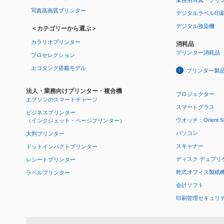
写真高画質プリンター
デジタルラベル印
デジタル捺染機
＜カテゴリーから選ぶ＞
カラリオプリンター
消耗品
プリンター消耗品
プロセレクション
エコタンク搭載モデル
プリンター製
法人・業務向けプリンター・複合機
プロジェクター
エプソンのスマートチャージ
スマートグラス
ビジネスプリンター
ウオッチ：Orient Star
（インクジェット・ページプリンター）
パソコン
大判プリンター
スキャナー
ドットインパクトプリンター
ディスク デュプリ
レシートプリンター
乾式オフィス製紙機 P
ラベルプリンター
会計ソフト
印刷管理セキュリ