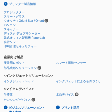
プリンター製品情報
プロジェクター
スマートグラス
ウオッチ：Orient Star / Orient
パソコン
スキャナー
ディスク デュプリケーター
乾式オフィス製紙機 PaperLab
会計ソフト
印刷管理セキュリティー
産業向け製品
産業用ロボット
スマート振動センサー
部品成形ソリューション
<インクジェットソリューション>
インクジェットヘッド
インクジェットによるものづくり
<マイクロデバイス>
半導体
水晶デバイス
センシングデバイス
ビジネスソリューション・
プリント活用