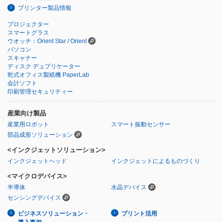
プリンター製品情報
プロジェクター
スマートグラス
ウオッチ：Orient Star / Orient
パソコン
スキャナー
ディスク デュプリケーター
乾式オフィス製紙機 PaperLab
会計ソフト
印刷管理セキュリティー
産業向け製品
産業用ロボット
スマート振動センサー
部品成形ソリューション
<インクジェットソリューション>
インクジェットヘッド
インクジェットによるものづくり
<マイクロデバイス>
半導体
水晶デバイス
センシングデバイス
ビジネスソリューション・
プリント活用