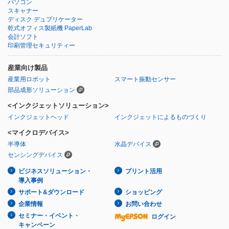
パソコン
スキャナー
ディスク デュプリケーター
乾式オフィス製紙機 PaperLab
会計ソフト
印刷管理セキュリティー
産業向け製品
産業用ロボット
スマート振動センサー
部品成形ソリューション
<インクジェットソリューション>
インクジェットヘッド
インクジェットによるものづくり
<マイクロデバイス>
半導体
水晶デバイス
センシングデバイス
ビジネスソリューション・
プリント活用
導入事例
サポート&ダウンロード
ショッピング
企業情報
お問い合わせ
セミナー・イベント・
ログイン
キャンペーン