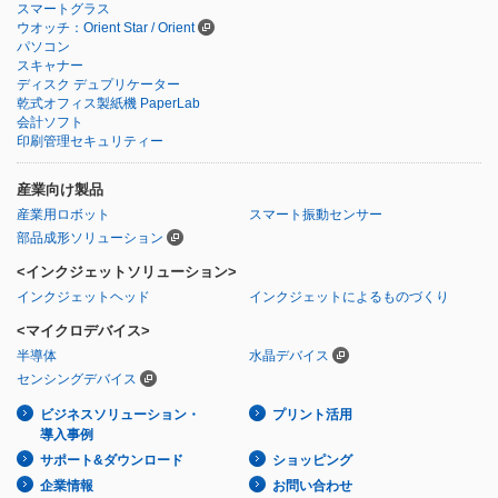
スマートグラス
ウオッチ：Orient Star / Orient
パソコン
スキャナー
ディスク デュプリケーター
乾式オフィス製紙機 PaperLab
会計ソフト
印刷管理セキュリティー
産業向け製品
産業用ロボット
スマート振動センサー
部品成形ソリューション
<インクジェットソリューション>
インクジェットヘッド
インクジェットによるものづくり
<マイクロデバイス>
半導体
水晶デバイス
センシングデバイス
ビジネスソリューション・
プリント活用
導入事例
サポート&ダウンロード
ショッピング
企業情報
お問い合わせ