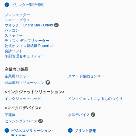
プリンター製品情報
プロジェクター
スマートグラス
ウオッチ：Orient Star / Orient
パソコン
スキャナー
ディスク デュプリケーター
乾式オフィス製紙機 PaperLab
会計ソフト
印刷管理セキュリティー
産業向け製品
産業用ロボット
スマート振動センサー
部品成形ソリューション
<インクジェットソリューション>
インクジェットヘッド
インクジェットによるものづくり
<マイクロデバイス>
半導体
水晶デバイス
センシングデバイス
ビジネスソリューション・
プリント活用