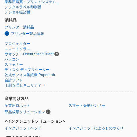
業務用写真・プリントシステム
デジタルラベル印刷機
デジタル捺染機
消耗品
プリンター消耗品
プリンター製品情報
プロジェクター
スマートグラス
ウオッチ：Orient Star / Orient
パソコン
スキャナー
ディスク デュプリケーター
乾式オフィス製紙機 PaperLab
会計ソフト
印刷管理セキュリティー
産業向け製品
産業用ロボット
スマート振動センサー
部品成形ソリューション
<インクジェットソリューション>
インクジェットヘッド
インクジェットによるものづくり