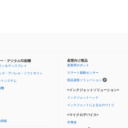
産業向け製品
ー・デジタル印刷機
産業用ロボット
イン＆ディスプレイ
スマート振動センサー
ッズ・アパレル・ソフトサイン
部品成形ソリューション
ントシステム
刷機
<インクジェットソリューション>
インクジェットヘッド
インクジェットによるものづくり
<マイクロデバイス>
品情報
半導体