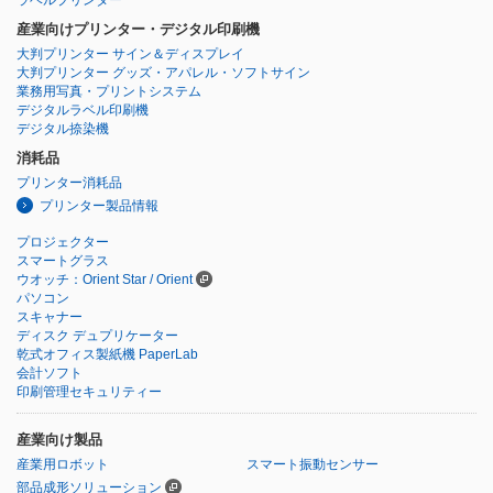
ラベルプリンター
産業向けプリンター・デジタル印刷機
大判プリンター サイン＆ディスプレイ
大判プリンター グッズ・アパレル・ソフトサイン
業務用写真・プリントシステム
デジタルラベル印刷機
デジタル捺染機
消耗品
プリンター消耗品
プリンター製品情報
プロジェクター
スマートグラス
ウオッチ：Orient Star / Orient
パソコン
スキャナー
ディスク デュプリケーター
乾式オフィス製紙機 PaperLab
会計ソフト
印刷管理セキュリティー
産業向け製品
産業用ロボット
スマート振動センサー
部品成形ソリューション