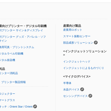
産業向け製品
業向けプリンター・デジタル印刷機
産業用ロボット
判プリンター サイン＆ディスプレイ
スマート振動センサー
判プリンター グッズ・アパレル・ソフ
サイン
部品成形ソリューション
務用写真・プリントシステム
<インクジェットソリューション
ジタルラベル印刷機
>
ジタル捺染機
インクジェットヘッド
インクジェットによるものづくり
耗品
リンター消耗品
<マイクロデバイス>
プリンター製品情報
半導体
水晶デバイス
ロジェクター
センシングデバイス
マートグラス
ッチ：Orient Star / Orient