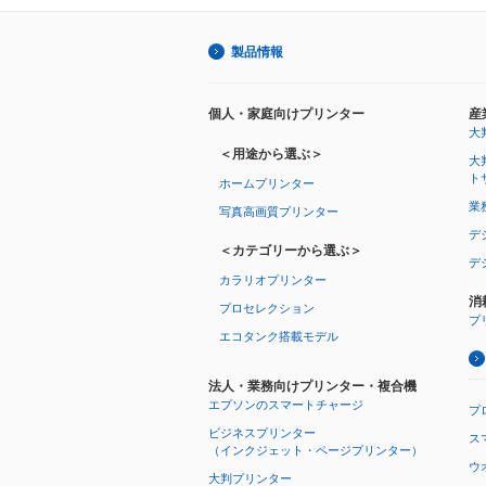
製品情報
個人・家庭向けプリンター
産
大
＜用途から選ぶ＞
大
ト
ホームプリンター
業
写真高画質プリンター
デ
＜カテゴリーから選ぶ＞
デ
カラリオプリンター
消
プロセレクション
プ
エコタンク搭載モデル
法人・業務向けプリンター・複合機
エプソンのスマートチャージ
プ
ビジネスプリンター
ス
（インクジェット・ページプリンター）
ウオ
大判プリンター