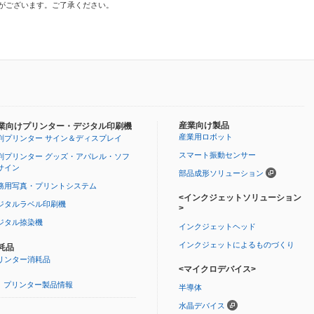
がございます。ご了承ください。
産業向け製品
業向けプリンター・デジタル印刷機
産業用ロボット
判プリンター サイン＆ディスプレイ
スマート振動センサー
判プリンター グッズ・アパレル・ソフ
サイン
部品成形ソリューション
務用写真・プリントシステム
<インクジェットソリューション
ジタルラベル印刷機
>
ジタル捺染機
インクジェットヘッド
インクジェットによるものづくり
耗品
リンター消耗品
<マイクロデバイス>
プリンター製品情報
半導体
水晶デバイス