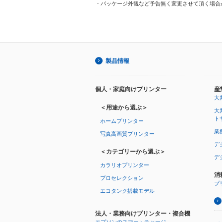
・パッケージ外観など予告無く変更させて頂く場合
製品情報
個人・家庭向けプリンター
産
大
＜用途から選ぶ＞
大
ト
ホームプリンター
業
写真高画質プリンター
デ
＜カテゴリーから選ぶ＞
デ
カラリオプリンター
消
プロセレクション
プ
エコタンク搭載モデル
法人・業務向けプリンター・複合機