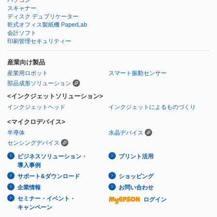
スキャナー
ディスク デュプリケーター
乾式オフィス製紙機 PaperLab
会計ソフト
印刷管理セキュリティー
産業向け製品
産業用ロボット
スマート振動センサー
部品成形ソリューション
<インクジェットソリューション>
インクジェットヘッド
インクジェットによるものづくり
<マイクロデバイス>
半導体
水晶デバイス
センシングデバイス
ビジネスソリューション・
プリント活用
導入事例
サポート&ダウンロード
ショッピング
企業情報
お問い合わせ
セミナー・イベント・
ログイン
キャンペーン