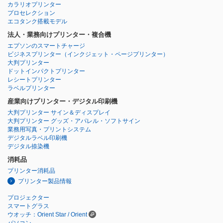
カラリオプリンター
プロセレクション
エコタンク搭載モデル
法人・業務向けプリンター・複合機
エプソンのスマートチャージ
ビジネスプリンター
（インクジェット・ページプリンター）
大判プリンター
ドットインパクトプリンター
レシートプリンター
ラベルプリンター
産業向けプリンター・デジタル印刷機
大判プリンター サイン＆ディスプレイ
大判プリンター グッズ・アパレル・ソフトサイン
業務用写真・プリントシステム
デジタルラベル印刷機
デジタル捺染機
消耗品
プリンター消耗品
プリンター製品情報
プロジェクター
スマートグラス
ウオッチ：Orient Star / Orient
パソコン