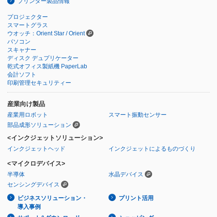
プリンター製品情報
プロジェクター
スマートグラス
ウオッチ：Orient Star / Orient
パソコン
スキャナー
ディスク デュプリケーター
乾式オフィス製紙機 PaperLab
会計ソフト
印刷管理セキュリティー
産業向け製品
産業用ロボット
スマート振動センサー
部品成形ソリューション
<インクジェットソリューション>
インクジェットヘッド
インクジェットによるものづくり
<マイクロデバイス>
半導体
水晶デバイス
センシングデバイス
ビジネスソリューション・
プリント活用
導入事例