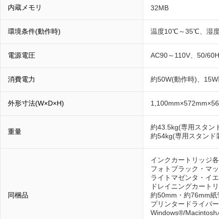
内蔵メモリ
32MB
環境条件(動作時)
温度10℃～35℃、湿度
電源電圧
AC90～110V、50/60H
消費電力
約50W(動作時)、15
外形寸法(W×D×H)
1,100mm×572mm
約43.5kg(専用ス
重量
約54kg(専用スタン
インクカートリッジ各
フォトブラック・マッ
ライトマゼンタ・イエ
ドレイニングカートリ
同梱品
約50mm・約76mm
プリンタードライバー
Windows®/Macin