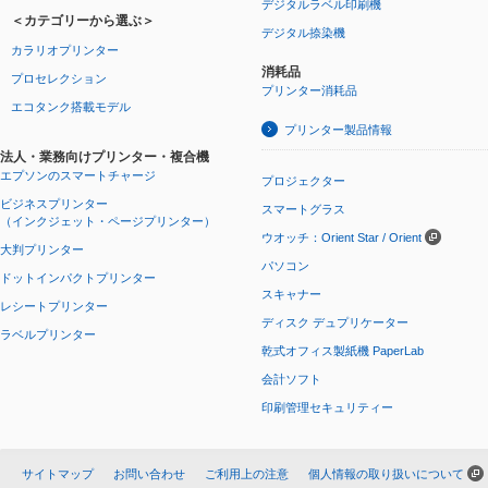
デジタルラベル印刷機
＜カテゴリーから選ぶ＞
デジタル捺染機
カラリオプリンター
消耗品
プロセレクション
プリンター消耗品
エコタンク搭載モデル
プリンター製品情報
法人・業務向けプリンター・複合機
エプソンのスマートチャージ
プロジェクター
ビジネスプリンター
スマートグラス
（インクジェット・ページプリンター）
ウオッチ：Orient Star / Orient
大判プリンター
パソコン
ドットインパクトプリンター
スキャナー
レシートプリンター
ディスク デュプリケーター
ラベルプリンター
乾式オフィス製紙機 PaperLab
会計ソフト
印刷管理セキュリティー
サイトマップ
お問い合わせ
ご利用上の注意
個人情報の取り扱いについて