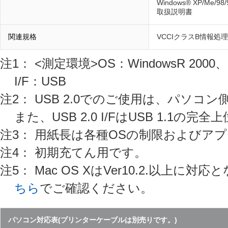
Windows® XP/Me/9
取扱説明書
関連規格
VCCIクラスB情報処
注1： <測定環境>OS：WindowsR 2000、C
I/F：USB
注2： USB 2.0でのご使用は、パソコ
また、USB 2.0 I/FはUSB 1.1の
注3： 用紙長は各種OSの制限およびア
注4： 初期充てん用です。
注5： Mac OS XはVer10.2.以上に
ちら
でご確認ください。
パソコン対応表(プリンターケーブルは別売りです。)