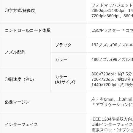
フォトマッハジェット
印字方式/解像度
2880dpi×1440dpi、14
720dpi×360dpi、360d
コントロールコード体系
ESC/Pラスター ＊
ブラック
192ノズル(96ノズル×
ノズル配列
カラー
480ノズル(96ノズル×
360×720dpi：約7
カラー
印刷速度（注1）
720×720dpi：約1
(A1サイズ)
1440×720dpi：約
左・右0mm、上3mm
必要マージン
＊アプリケーションに
IEEE 1284準拠双
インターフェイス
USBインターフェイス(U
拡張スロット(オプショ