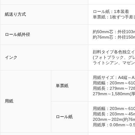
ロール紙：1本装着
紙送り方式
単票紙：1枚ずつ手差
約50mm芯：外径103
ロール紙外径
約76mm芯：外径150
顔料タイプ各色独立イ
インク
(フォトブラック、グ
ライトシアン、マゼン
用紙サイズ：A4縦～A
用紙幅：203mm～61
単票紙
用紙長：279mm～728
279mm～1,580mm(厚
用紙
用紙幅：203mm～61
用紙長：203mm～45
ロール紙
203mm～202m(約7
用紙厚：0.08mm～0.