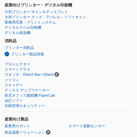
産業向けプリンター・デジタル印刷機
大判プリンター サイン＆ディスプレイ
大判プリンター グッズ・アパレル・ソフトサイン
業務用写真・プリントシステム
デジタルラベル印刷機
デジタル捺染機
消耗品
プリンター消耗品
プリンター製品情報
プロジェクター
スマートグラス
ウオッチ：Orient Star / Orient
パソコン
スキャナー
ディスク デュプリケーター
乾式オフィス製紙機 PaperLab
会計ソフト
印刷管理セキュリティー
産業向け製品
産業用ロボット
スマート振動センサー
部品成形ソリューション