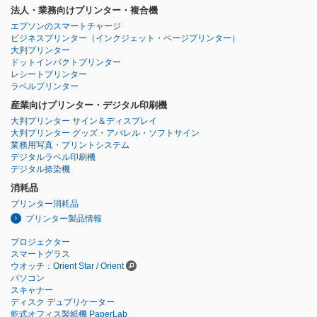
法人・業務向けプリンター・複合機
エプソンのスマートチャージ
ビジネスプリンター
（インクジェット・ページプリンター）
大判プリンター
ドットインパクトプリンター
レシートプリンター
ラベルプリンター
産業向けプリンター・デジタル印刷機
大判プリンター サイン＆ディスプレイ
大判プリンター グッズ・アパレル・ソフトサイン
業務用写真・プリントシステム
デジタルラベル印刷機
デジタル捺染機
消耗品
プリンター消耗品
プリンター製品情報
プロジェクター
スマートグラス
ウオッチ：Orient Star / Orient
パソコン
スキャナー
ディスク デュプリケーター
乾式オフィス製紙機 PaperLab