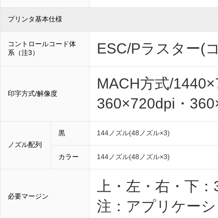
プリンタ基本仕様
コントロールコード体
ESC/Pラスター
系（注3）
MACH方式/1440×7
印字方式/解像度
360×720dpi・360
黒
144ノズル(48ノズル×3)
ノズル配列
カラー
144ノズル(48ノズル×3)
上・左・右・下：
必要マージン
注：アプリケーシ