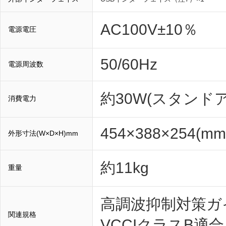
AC100V±10％
電源電圧
50/60Hz
電源周波数
約30W(スタンド
消費電力
454×388×254(mm
外形寸法(W×D×H)mm
約11kg
重量
高調波抑制対策ガ
関連規格
VCCIクラスB適合