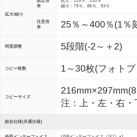
固定倍
拡大：115％、233％
率
縮小：79％、86％、93％
拡大/縮小
任意倍
25％～400％(1
率
5段階(-2～＋2)
明度調整
1～30枚(フォト
コピー枚数
216mm×297mm(8
コピーサイズ
注：上・左・右・
総合仕様(共通仕様)
外部インターフェイス
USBインターフェイス（注7）×1