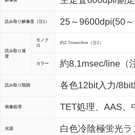
25～9600dpi(50
読み取り解像度（注1）
モノク
約2.7msec/line（注2）
ロ
読み取り速
度
約8.1msec/line
カラー
各色12bit入力/8bi
読み取り階調
TET処理、AAS、
画像処理
白色冷陰極蛍光ラ
光源