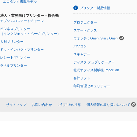
エコタンク搭載モデル
プリンター製品情報
法人・業務向けプリンター・複合機
エプソンのスマートチャージ
プロジェクター
ビジネスプリンター
スマートグラス
（インクジェット・ページプリンター）
ウオッチ：Orient Star / Orient
大判プリンター
パソコン
ドットインパクトプリンター
スキャナー
レシートプリンター
ディスク デュプリケーター
ラベルプリンター
乾式オフィス製紙機 PaperLab
会計ソフト
印刷管理セキュリティー
サイトマップ
お問い合わせ
ご利用上の注意
個人情報の取り扱いについて