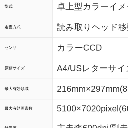
卓上型カラーイメ
型式
読み取りヘッド移
走査方式
カラーCCD
センサ
A4/USレターサイ
原稿サイズ
216mm×297mm(8
最大有効領域
5100×7020pixel(6
最大有効画素数
主走査600dpi/副走
解像度