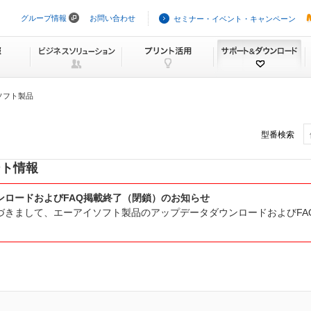
グループ情報
お問い合わせ
セミナー・イベント・キャンペーン
ナ
ビ
ゲ
ー
シ
ョ
ン
ソフト製品
を
ス
キ
型番検索
ッ
プ
ート情報
ンロードおよびFAQ掲載終了（閉鎖）のお知らせ
きまして、エーアイソフト製品のアップデータダウンロードおよびFAQの