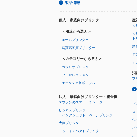
製品情報
個人・家庭向けプリンター
産
大
＜用途から選ぶ＞
大
ト
ホームプリンター
業
写真高画質プリンター
デ
＜カテゴリーから選ぶ＞
デ
カラリオプリンター
消
プロセレクション
プ
エコタンク搭載モデル
法人・業務向けプリンター・複合機
エプソンのスマートチャージ
プ
ビジネスプリンター
ス
（インクジェット・ページプリンター）
ウオ
大判プリンター
パ
ドットインパクトプリンター
ス