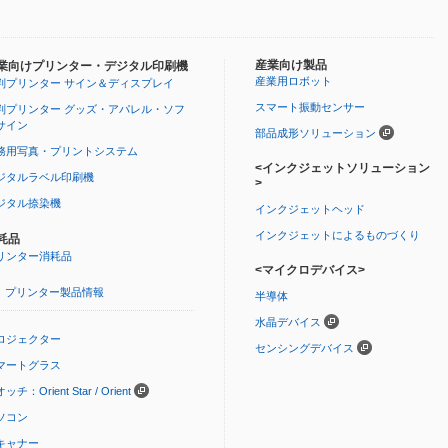
産業向け製品
業向けプリンター・デジタル印刷機
産業用ロボット
判プリンター サイン＆ディスプレイ
スマート振動センサー
判プリンター グッズ・アパレル・ソフ
サイン
部品成形ソリューション
務用写真・プリントシステム
<インクジェットソリューション
ジタルラベル印刷機
>
ジタル捺染機
インクジェットヘッド
インクジェットによるものづくり
耗品
リンター消耗品
<マイクロデバイス>
プリンター製品情報
半導体
水晶デバイス
ロジェクター
センシングデバイス
マートグラス
ッチ：Orient Star / Orient
ソコン
キャナー