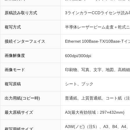
原稿読み取り方式
3ラインカラーCCDライセンサ読み
複写方式
半導体レーザービーム走査＋乾式ニ
接続インターフェイス
Ethernet 100Base-TX/10
画像解像度
600dpi/300dpi
画像モード
印刷物、写真、文字、地図、高精細
複写原稿
シート、ブック
出力用紙(コピー時)
普通紙、上質普通紙、コート紙（注
最大原稿サイズ
A3(最大有効領域：297×432mm)
A3W(ノビ)（注5）、A3、B4、A4、B
複写用紙サイズ