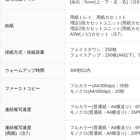
[余白：5mm(上・下・左・右)（注6
用紙トレイ、用紙カセット1
増設1段カセットユニット(用紙カセ
給紙
増設2段カセットユニット(用紙カセ
A3W(ノビ)カセット（注7）
フェイスダウン：250枚
排紙方式・排紙容量
フェイスアップ：150枚(A4以下)、
ウォームアップ時間
300秒以内
フルカラー(A4/300dpi)：35秒
ファーストコピー
モノクロ(A4/300dpi)：20秒
フルカラー(普通紙・A4横送り)：6P
連続複写速度
モノクロ(普通紙・A4横送り)：26P
連続複写速度
フルカラー(普通紙・A4横送り)：6P
(両面)（注7）
モノクロ(普通紙・A4横送り)：20P