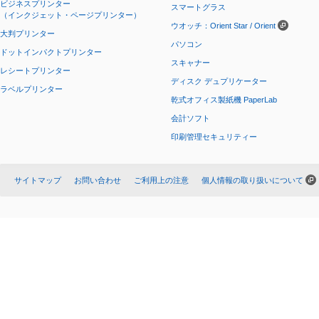
ビジネスプリンター
スマートグラス
（インクジェット・ページプリンター）
ウオッチ：Orient Star / Orient
大判プリンター
パソコン
ドットインパクトプリンター
スキャナー
レシートプリンター
ディスク デュプリケーター
ラベルプリンター
乾式オフィス製紙機 PaperLab
会計ソフト
印刷管理セキュリティー
サイトマップ
お問い合わせ
ご利用上の注意
個人情報の取り扱いについて