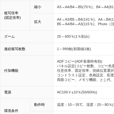
縮小
A3→A4/B4→B5(70％)、B4→A4(8
複写倍率
(固定倍率)
A4→A3/B5→B4(141％)、A4→B4(1
拡大
B5→A4/B4→A3(115％)、Photo（
ズーム
25～400％(1％刻み)
連続複写枚数
1～999枚(初期値1枚)
ADFコピー(ADF装着時有効)
パネル設定(コピー枚数、コピー色
付加機能
任意倍率、固定倍率、排紙位置選択
コントラスト設定、色相設定、彩度
両面コピー、メモリ機能、とじ代、
電源
AC100Ｖ±10％(50/60Hz)
動作時
温度：10～35℃、湿度：20～80％
環境条件