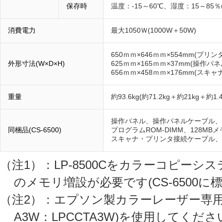
保存時
温度：-15～60℃、湿度：15～85％
消費電力
最大1050Ｗ(1000W＋50W)
650ｍｍ×646ｍｍ×554mm(プリンタ
外形寸法(W×D×H)
625ｍｍ×165ｍｍ×37mm(操作パネ
656ｍｍ×458ｍｍ×176mm(スキャナ
重量
約93.6kg(約71.2kg＋約21kg＋約1.4
操作パネル、操作パネルケーブル、
同梱品(CS-6500)
プログラムROM-DIMM、128M
スキャナ・プリンタ接続ケーブル、
（注1）：LP-8500Cをカラーコピーシ
のメモリ増設が必要です(CS-6500に
（注2）：エプソン製カラーレーザー専用コート
A3W：LPCCTA3W)を使用してくださ