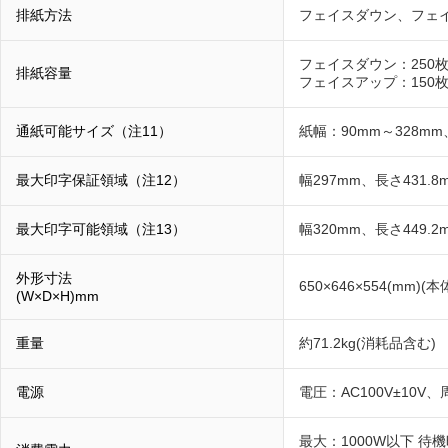
排紙方法
フェイスダウン、フェイ
フェイスダウン：250
排紙容量
フェイスアップ：150枚(
通紙可能サイズ（注11）
紙幅：90mm～328mm、
最大印字保証領域（注12）
幅297mm、長さ431.8
最大印字可能領域（注13）
幅320mm、長さ449.2
外形寸法
650×646×554(mm)(
(W×D×H)mm
重量
約71.2kg(消耗品含む)
電源
電圧：AC100V±10V、周
最大：1000W以下 待機