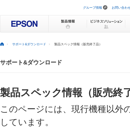
グループ情報
お問い合わ
ナ
ビ
ゲ
ー
シ
ョ
ン
を
サポート&ダウンロード
製品スペック情報（販売終了品）
ス
キ
ッ
サポート&ダウンロード
プ
製品スペック情報（販売終
このページには、現行機種以外
しています。