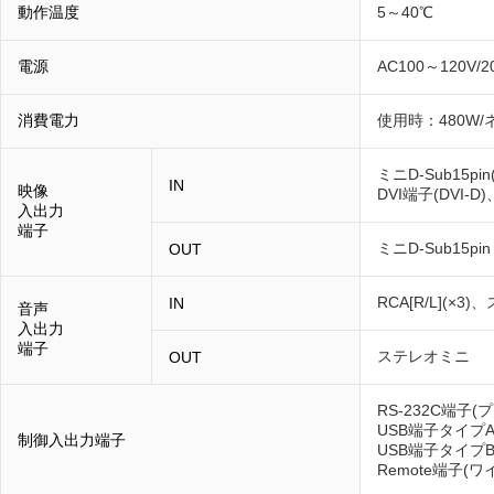
動作温度
5～40℃
電源
AC100～120V/
消費電力
使用時：480W/
ミニD-Sub15pin
IN
映像
DVI端子(DVI-D
入出力
端子
ミニD-Sub15pi
OUT
RCA[R/L](×3
IN
音声
入出力
端子
ステレオミニ
OUT
RS-232C端子
USB端子タイプA
制御入出力端子
USB端子タイプ
Remote端子(