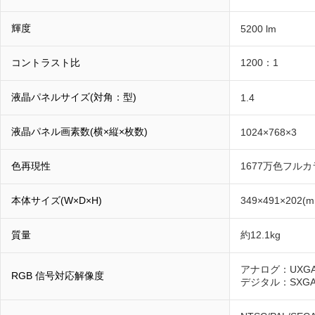
輝度
5200 lm
コントラスト比
1200：1
液晶パネルサイズ(対角：型)
1.4
液晶パネル画素数(横×縦×枚数)
1024×768×3
色再現性
1677万色フル
本体サイズ(W×D×H)
349×491×20
質量
約12.1kg
アナログ：UXGA
RGB 信号対応解像度
デジタル：SXGA