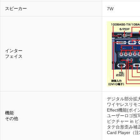
スピーカー
7W
インター
フェイス
デジタル部分拡大
ワイヤレスリモ
Effect機能(
機能
ユーザーロゴ投写
その他
ピクチャー in 
タテ台形歪み補正機能
Card Playe