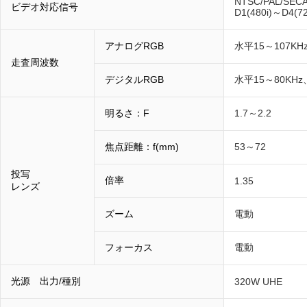
NTSC/PAL/SEC
ビデオ対応信号
D1(480i)～D4(7
アナログRGB
水平15～107KH
走査周波数
デジタルRGB
水平15～80KHz
明るさ：F
1.7～2.2
焦点距離：f(mm)
53～72
投写
倍率
1.35
レンズ
ズーム
電動
フォーカス
電動
光源 出力/種別
320W UHE