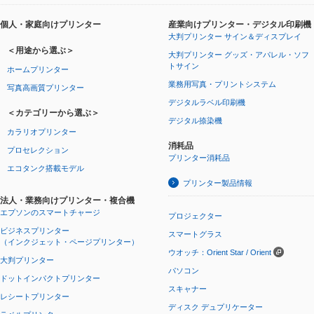
個人・家庭向けプリンター
産業向けプリンター・デジタル印刷機
大判プリンター サイン＆ディスプレイ
＜用途から選ぶ＞
大判プリンター グッズ・アパレル・ソフ
トサイン
ホームプリンター
業務用写真・プリントシステム
写真高画質プリンター
デジタルラベル印刷機
＜カテゴリーから選ぶ＞
デジタル捺染機
カラリオプリンター
消耗品
プロセレクション
プリンター消耗品
エコタンク搭載モデル
プリンター製品情報
法人・業務向けプリンター・複合機
エプソンのスマートチャージ
プロジェクター
ビジネスプリンター
スマートグラス
（インクジェット・ページプリンター）
ウオッチ：Orient Star / Orient
大判プリンター
パソコン
ドットインパクトプリンター
スキャナー
レシートプリンター
ディスク デュプリケーター