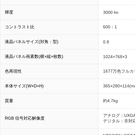
輝度
3000 lm
コントラスト比
600：1
液晶パネルサイズ(対角：型)
0.8
液晶パネル画素数(横×縦×枚数)
1024×768×3
色再現性
1677万色フル
本体サイズ(W×D×H)
365×280×11
質量
約4.7kg
アナログ：UXGA
RGB 信号対応解像度
デジタル：非対