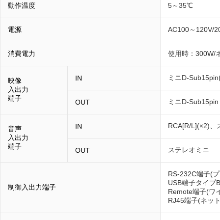
動作温度
5～35℃
電源
AC100～120V/2
消費電力
使用時：300W/
ミニD-Sub15pi
IN
映像
入出力
端子
ミニD-Sub15pin
OUT
RCA[R/L](×2
IN
音声
入出力
端子
ステレオミニ
OUT
RS-232C端子
USB端子タイプ
制御入出力端子
Remote端子(
RJ45端子(ネッ