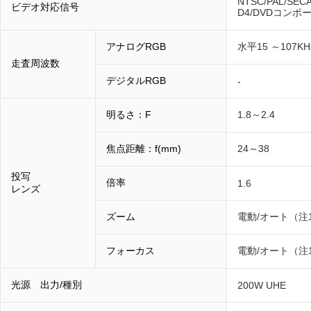
NTSC/PAL/SEC
ビデオ対応信号
D4/DVDコンポ
アナログRGB
水平15 ～107K
走査周波数
デジタルRGB
-
明るさ：F
1.8～2.4
焦点距離：f(mm)
24～38
投写
倍率
1.6
レンズ
ズーム
電動/オート（注
フォーカス
電動/オート（注
光源 出力/種別
200W UHE