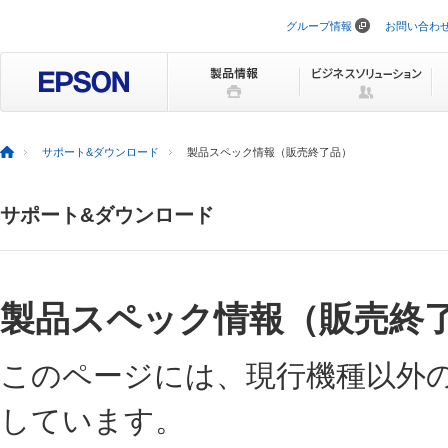
グループ情報
お問い合わ
ナ
ビ
ゲ
ー
シ
ョ
ン
を
サポート&ダウンロード
製品スペック情報（販売終了品）
ス
キ
ッ
サポート&ダウンロード
プ
製品スペック情報（販売終
このページには、現行機種以外
しています。