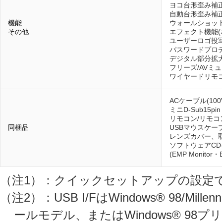
ヨコ台形歪み補正機
自動台形歪み補
機能
ウォールショッ
その他
エフェクト機能(
ユーザーロゴ投写
パスワードプロテ
デジタル部分拡大機
フリーズ/AVミ
ワイヤードリモ
ACケーブル(10
ミニD-Sub15p
リモコン/リモコ
同梱品
USBマウスケー
レンズカバー、取
ソフトウェアCD
(EMP Monitor・
（注1）：クイックセットアップの設定
（注2）：USB I/FはWindows® 98/Millenni
ールモデル、またはWindows® 98プリイ