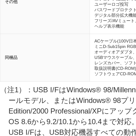
その他
ユーザーロゴ投写
パスワードプロテクト
デジタル部分拡大機能(
フリーズ/AVミュー
ヘルプ表示機能
ACケーブル(100V日
ミニD-Sub15pin R
オーディオアダプタ、
同梱品
USBマウスケーブル
レンズカバー、ソフ
取扱説明書(CD-RO
ソフトウェアCD-ROM(EMP
（注1）：USB I/FはWindows® 98/Millenni
ールモデル、またはWindows® 98プリイ
Edition/2000 Professional/
OS 8.6から9.2/10.1から10.
USB I/Fは、USB対応機器すべて