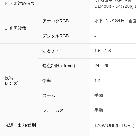
NTSC/PAL/SECAM、
ビデオ対応信号
D1(480i)～D4(72
アナログRGB
水平15～92kHz、垂直
走査周波数
デジタルRGB
-
明るさ：F
1.6～1.8
焦点距離：f(mm)
24～29
投写
倍率
1.2
レンズ
ズーム
手動
フォーカス
手動
光源 出力/種別
170W UHE(E-TORL)