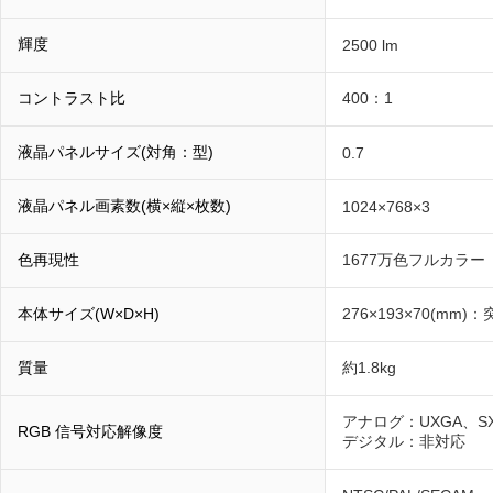
輝度
2500 lm
コントラスト比
400：1
液晶パネルサイズ(対角：型)
0.7
液晶パネル画素数(横×縦×枚数)
1024×768×3
色再現性
1677万色フルカラー
本体サイズ(W×D×H)
276×193×70(mm
質量
約1.8kg
アナログ：UXGA、SX
RGB 信号対応解像度
デジタル：非対応