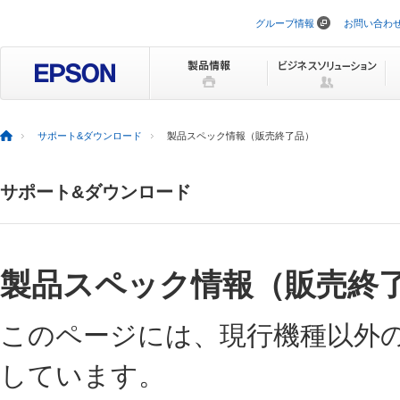
グループ情報
お問い合わ
ナ
ビ
ゲ
ー
シ
ョ
ン
を
サポート&ダウンロード
製品スペック情報（販売終了品）
ス
キ
ッ
サポート&ダウンロード
プ
製品スペック情報（販売終
このページには、現行機種以外
しています。