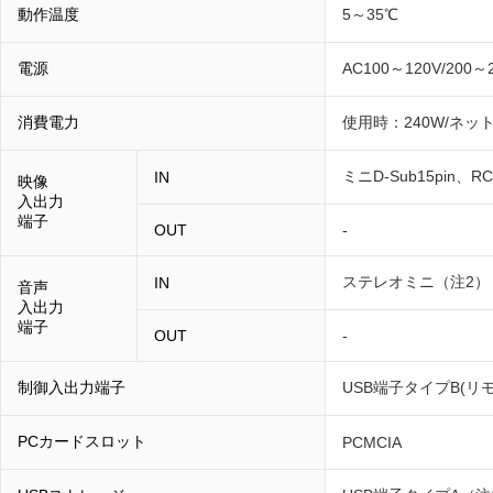
動作温度
5～35℃
電源
AC100～120V/200～
消費電力
使用時：240W/ネッ
ミニD-Sub15pin、
IN
映像
入出力
端子
OUT
-
ステレオミニ（注2）
IN
音声
入出力
端子
OUT
-
制御入出力端子
USB端子タイプB(
PCカードスロット
PCMCIA