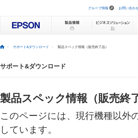
グループ情報
お問い合わ
ナ
ビ
ゲ
ー
シ
ョ
ン
を
サポート&ダウンロード
製品スペック情報（販売終了品）
ス
キ
ッ
サポート&ダウンロード
プ
製品スペック情報（販売終
このページには、現行機種以外
しています。