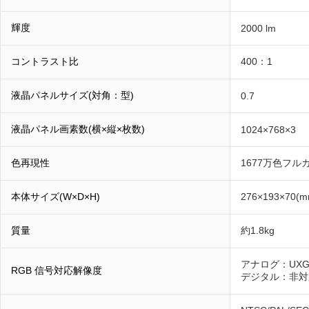
輝度
2000 lm
コントラスト比
400：1
液晶パネルサイズ(対角：型)
0.7
液晶パネル画素数(横×縦×枚数)
1024×768×3
色再現性
1677万色フル
本体サイズ(W×D×H)
276×193×7
質量
約1.8kg
アナログ：UXG
RGB 信号対応解像度
デジタル：非対