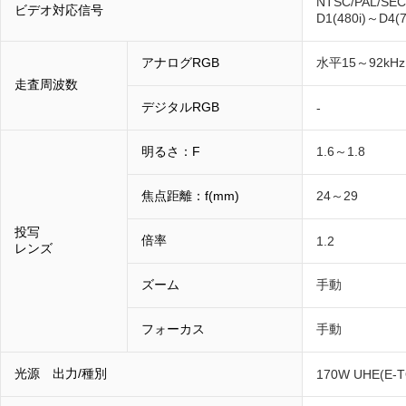
NTSC/PAL/SE
ビデオ対応信号
D1(480i)～D
アナログRGB
水平15～92kH
走査周波数
デジタルRGB
-
明るさ：F
1.6～1.8
焦点距離：f(mm)
24～29
投写
倍率
1.2
レンズ
ズーム
手動
フォーカス
手動
光源 出力/種別
170W UHE(E-T