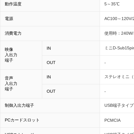
動作温度
5～35℃
電源
AC100～120V/
消費電力
使用時：240W
ミニD-Sub15p
IN
映像
入出力
端子
OUT
-
ステレオミニ（
IN
音声
入出力
端子
OUT
-
制御入出力端子
USB端子タイ
PCカードスロット
PCMCIA