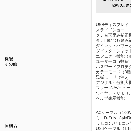
USBディスプレイ
スライドショー
タテ台形歪み補正機
タテ自動台形歪み補
ダイレクトパワー
ダイレクトシャッ
エフェクト機能（
機能
ユーザーロゴ投写
その他
パスワードプロテ
カラーモード（8種
黒板モード（注5）
デジタル部分拡大
フリーズ/AVミュ
ワイヤレスリモコ
ヘルプ表示機能
ACケーブル（100
ミニD-Sub 15pi
リモコン/リモコン
同梱品
USBケーブル（1.