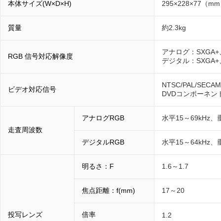
本体サイズ(W×D×H)
295×228×77（m
質量
約2.3kg
アナログ：SXGA+
RGB 信号対応解像度
デジタル：SXGA+
NTSC/PAL/SECA
ビデオ対応信号
DVDコンポーネン
アナログRGB
水平15～69kHz、
走査周波数
デジタルRGB
水平15～64kHz、垂
明るさ：F
1.6～1.7
焦点距離：f(mm)
17～20
投写レンズ
倍率
1.2