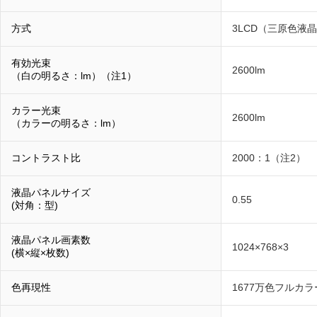
方式
3LCD（三原色液
有効光束
2600lm
（白の明るさ：lm）（注1）
カラー光束
2600lm
（カラーの明るさ：lm）
コントラスト比
2000：1（注2）
液晶パネルサイズ
0.55
(対角：型)
液晶パネル画素数
1024×768×3
(横×縦×枚数)
色再現性
1677万色フルカラ