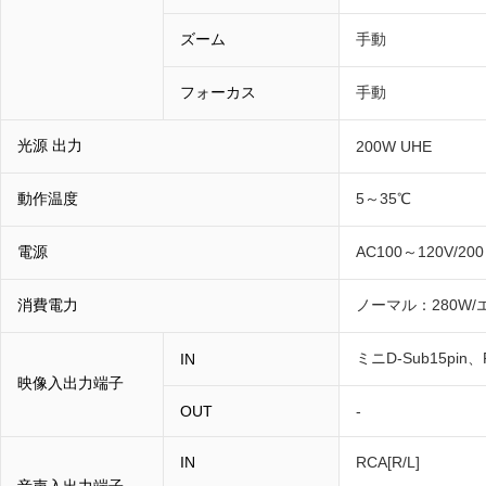
ズーム
手動
フォーカス
手動
光源 出力
200W UHE
動作温度
5～35℃
電源
AC100～120V/200
消費電力
ノーマル：280W/エ
ミニD-Sub15pin
IN
映像入出力端子
OUT
-
IN
RCA[R/L]