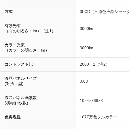
方式
3LCD（三原色液晶シャッ
有効光束
3000lm
（白の明るさ：lm）（注1）
カラー光束
3000lm
（カラーの明るさ：lm）
コントラスト比
2000：1（注2）
液晶パネルサイズ
0.63
(対角：型)
液晶パネル画素数
1024×768×3
(横×縦×枚数)
色再現性
1677万色フルカラー