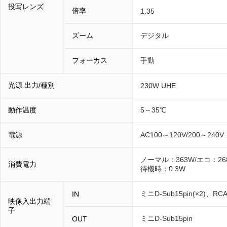
投写レンズ
倍率
1.35
ズーム
デジタル
フォーカス
手動
光源 出力/種別
230W UHE
動作温度
5～35℃
電源
AC100～120V/200～240V 
ノーマル：363W/エコ：26
消費電力
待機時：0.3W
ミニD-Sub15pin(×2)、R
IN
映像入出力端
子
ミニD-Sub15pin
OUT