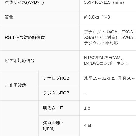
本体サイズ(W×D×H)
369×481×115（mm）
質量
約5.8kg（注3）
アナログ：UXGA、SXGA+
RGB 信号対応解像度
XGA(リアル対応)、SVGA
デジタル：非対応
NTSC/PAL/SECAM、
ビデオ対応信号
D4/DVDコンポーネント
アナログRGB
水平15～92kHz、垂直50～
走査周波数
デジタルRGB
-
明るさ：F
1.8
焦点距離：
4.68
f(mm)