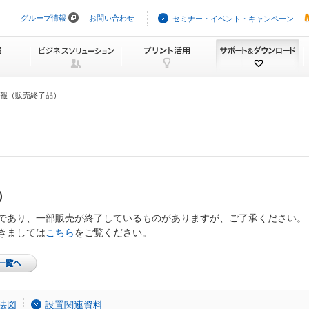
グループ情報
お問い合わせ
セミナー・イベント・キャンペーン
ナ
ビ
ゲ
ー
シ
ョ
ン
報（販売終了品）
を
ス
キ
ッ
プ
）
であり、一部販売が終了しているものがありますが、ご了承ください。
きましては
こちら
をご覧ください。
法図
設置関連資料