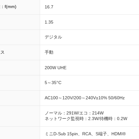
f(mm)
16.7
1.35
デジタル
カス
手動
200W UHE
5～35°C
AC100～120V/200～240V±10% 50/60Hz
ノーマル：291W/エコ：214W
ネットワーク監視時：2.3W/待機時：0.2W
ミニD-Sub 15pin、RCA、S端子、HDMI®