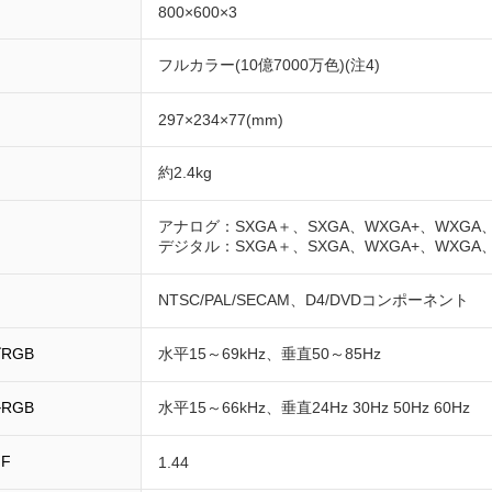
800×600×3
フルカラー(10億7000万色)(注4)
297×234×77(mm)
約2.4kg
アナログ：SXGA＋、SXGA、WXGA+、WXGA、
デジタル：SXGA＋、SXGA、WXGA+、WXGA、
NTSC/PAL/SECAM、D4/DVDコンポーネント
RGB
水平15～69kHz、垂直50～85Hz
RGB
水平15～66kHz、垂直24Hz 30Hz 50Hz 60Hz
F
1.44