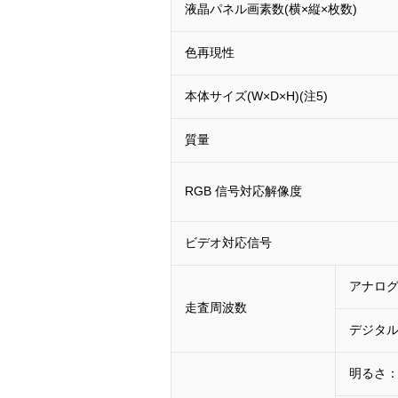
液晶パネル画素数(横×縦×枚数)
色再現性
本体サイズ(W×D×H)(注5)
質量
RGB 信号対応解像度
ビデオ対応信号
アナログ
走査周波数
デジタル
明るさ：