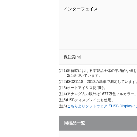
インターフェイス
保証期間
(注1)
出荷時における本製品全体の平均的な値を示し
2に基づいています。
(注2)
ISO21118：2012の基準で測定しています
(注3)
オートアイリス使用時。
(注4)
アナログ入力以外は1677万色フルカラー
(注5)
USBディスプレイにも使用。
(注6)
こちらよりソフトウェア「USB Displ
同梱品一覧