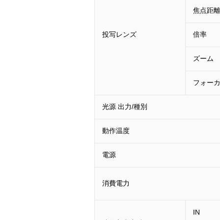
焦点距離：
投写レンズ
倍率
ズーム
フォー
光源 出力/種別
動作温度
電源
消費電力
IN