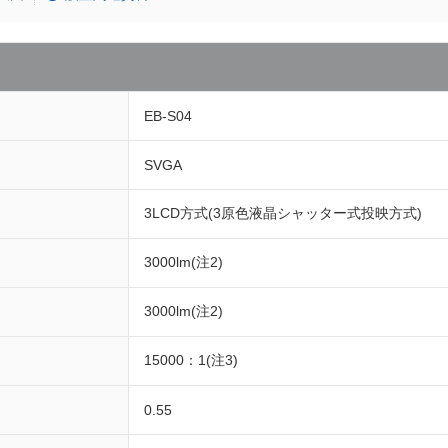
EB-S04
SVGA
3LCD方式(3原色液晶シャッター式投映方式)
3000lm(注2)
3000lm(注2)
15000：1(注3)
0.55