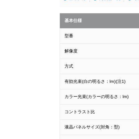
基本仕様
型番
解像度
方式
有効光束(白の明るさ：lm)(注1)
カラー光束(カラーの明るさ：lm)
コントラスト比
液晶パネルサイズ(対角：型)