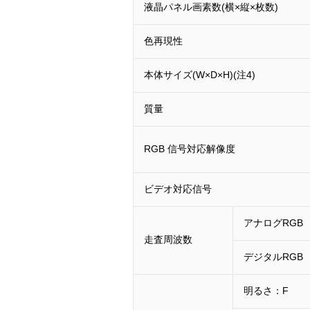
液晶パネル画素数(横×縦×枚数)
色再現性
本体サイズ(W×D×H)(注4)
質量
RGB 信号対応解像度
ビデオ対応信号
アナログRGB
走査周波数
デジタルRGB
明るさ：F