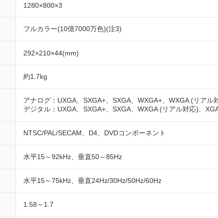
1280×800×3
フルカラー(10億7000万色)(注3)
292×210×44(mm)
約1.7kg
アナログ：UXGA、SXGA+、SXGA、WXGA+、WXGA (リアル対
デジタル：UXGA、SXGA+、SXGA、WXGA (リアル対応)、XG
NTSC/PAL/SECAM、D4、DVDコンポーネント
水平15～92kHz、垂直50～85Hz
水平15～75kHz、垂直24Hz/30Hz/50Hz/60Hz
1.58～1.7