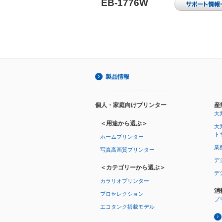
EB-1776W
製品情報
個人・家庭向けプリンター
産
大
＜用途から選ぶ＞
大
ト
ホームプリンター
業
写真高画質プリンター
デ
＜カテゴリーから選ぶ＞
デ
カラリオプリンター
消
プロセレクション
プ
エコタンク搭載モデル