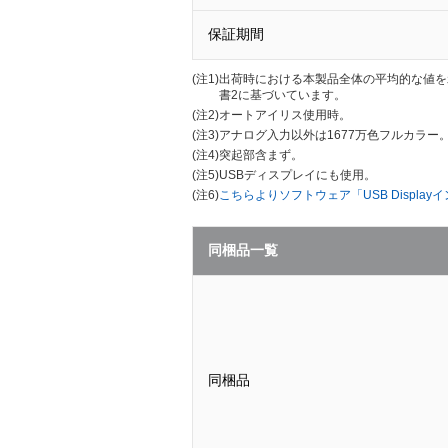
保証期間
(注1)
出荷時における本製品全体の平均的な値を示し
書2に基づいています。
(注2)
オートアイリス使用時。
(注3)
アナログ入力以外は1677万色フルカラー
(注4)
突起部含まず。
(注5)
USBディスプレイにも使用。
(注6)
こちらよりソフトウェア「USB Displ
同梱品一覧
同梱品