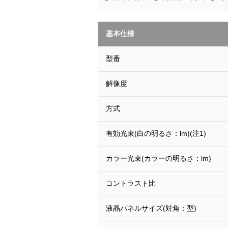
基本仕様
型番
解像度
方式
有効光束(白の明るさ：lm)(注1)
カラー光束(カラーの明るさ：lm)
コントラスト比
液晶パネルサイズ(対角：型)