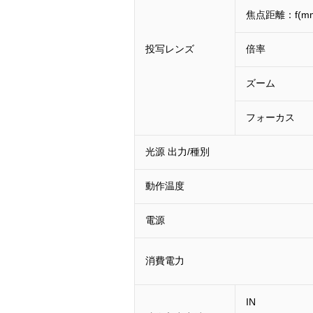
焦点距離：f(m
投写レンズ
倍率
ズーム
フォーカス
光源 出力/種別
動作温度
電源
消費電力
IN