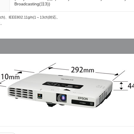
Broadcasting(注3))
)、IEEE802.11g/n(1～13ch)対応。
す。