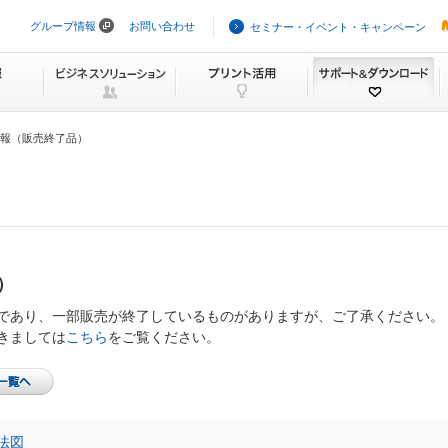
グループ情報
お問い合わせ
セミナー・イベント・キャンペーン
ナ
ビ
ゲ
ー
シ
ョ
ン
報（販売終了品）
を
ス
キ
ッ
プ
）
であり、一部販売が終了しているものがありますが、ご了承ください。
きましては
こちら
をご覧ください。
法図