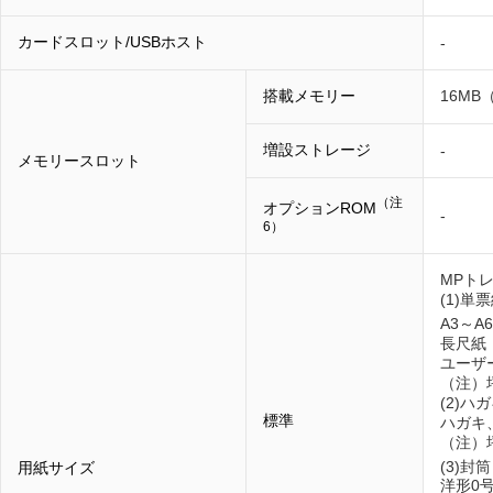
カードスロット/USBホスト
-
搭載メモリー
16MB
増設ストレージ
-
メモリースロット
（注
オプションROM
-
6）
MPト
(1)単
A3～A
長尺紙：
ユーザー
（注）坪
(2)ハ
標準
ハガキ
（注）坪
(3)封筒
用紙サイズ
洋形0