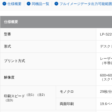
仕様概要
同梱品一覧
フルイメージデータ出力可能範囲
仕様概要
型番
LP-S22
形式
デスク
レーザ
プリント方式
（半導
600×60
解像度
（スクリ
モノクロ
29枚/
（注1）（注2）
印刷スピード
（注3）
両面印刷
19.6