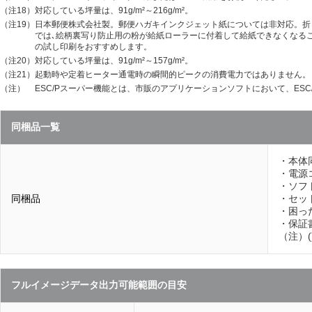
（注18）
対応している坪量は、91g/m²～216g/m²。
（注19）
日本郵便株式会社製。郵便ハガキインクジェット紙については非対応。折
では､絵柄裏写り防止用の粉が給紙ローラーに付着して給紙できなくなる
の試し印刷をおすすめします。
（注20）
対応している坪量は、91g/m²～157g/m²。
（注21）
起動時や定着ヒーター通電時の瞬間的ピークの消費電力ではありません。
（注）
ESC/Pスーパー機能とは、市販のアプリケーションソフトにおいて、ES
同梱品一覧
・本体同
・電源
・ソフ
同梱品
・セッ
・困っ
・保証
（注）
フルイメージデータ出力可能範囲の目安