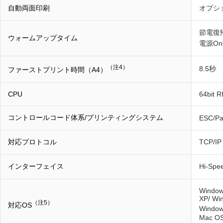
自動両面印刷
オプシ
節電復
ウォームアップタイム
電源O
（注4）
8.5秒
ファーストプリント時間（A4）
CPU
64bit 
コントロールコード体系/プリンティングシステム
ESC/Pa
対応プロトコル
TCP/I
インターフェイス
Hi-S
Window
XP/ Wi
（注5）
対応OS
Window
Mac OS