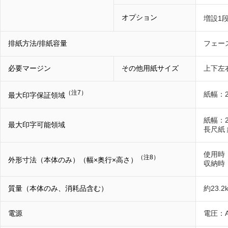
オプション
増設1
排紙方法/排紙容量
フェース
必要マージン
その他用紙サイズ
上下左
（注7）
紙幅：2
最大印字保証領域
紙幅：2
最大印字可能領域
長尺紙 
使用時：
（注8）
外形寸法（本体のみ）（幅×奥行×高さ）
収納時：
質量（本体のみ、消耗品含む）
約23.2
電源
電圧：A