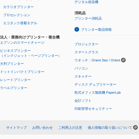
デジタル捺染機
カラリオプリンター
消耗品
プロセレクション
プリンター消耗品
エコタンク搭載モデル
プリンター製品情報
法人・業務向けプリンター・複合機
エプソンのスマートチャージ
プロジェクター
ビジネスプリンター
スマートグラス
（インクジェット・ページプリンター）
ウオッチ：Orient Star / Orient
大判プリンター
パソコン
ドットインパクトプリンター
スキャナー
レシートプリンター
ディスク デュプリケーター
ラベルプリンター
乾式オフィス製紙機 PaperLab
会計ソフト
印刷管理セキュリティー
サイトマップ
お問い合わせ
ご利用上の注意
個人情報の取り扱いについて