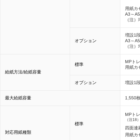
用紙カ
A3～A5
（注）坪
増設1
オプション
A3～A5
（注）坪
MPトレ
標準
用紙カセ
給紙方法/給紙容量
オプション
増設1段
最大給紙容量
1,55
MPト
（注18
標準
四面連
対応用紙種類
用紙カ