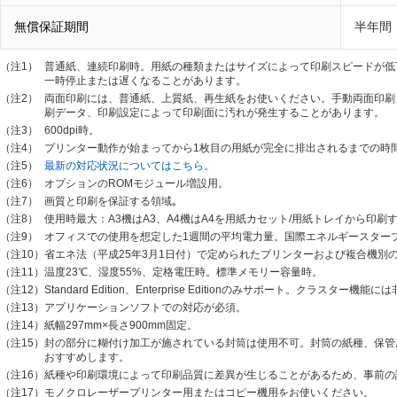
無償保証期間
半年間
（注1）
普通紙、連続印刷時。用紙の種類またはサイズによって印刷スピードが低
一時停止または遅くなることがあります。
（注2）
両面印刷には、普通紙、上質紙、再生紙をお使いください。手動両面印刷
刷データ、印刷設定によって印刷面に汚れが発生することがあります。
（注3）
600dpi時。
（注4）
プリンター動作が始まってから1枚目の用紙が完全に排出されるまでの時
（注5）
最新の対応状況についてはこちら。
（注6）
オプションのROMモジュール増設用。
（注7）
画質と印刷を保証する領域｡
（注8）
使用時最大：A3機はA3、A4機はA4を用紙カセット/用紙トレイから印
（注9）
オフィスでの使用を想定した1週間の平均電力量。国際エネルギースター
（注10）
省エネ法（平成25年3月1日付）で定められたプリンターおよび複合機別
（注11）
温度23℃、湿度55%、定格電圧時。標準メモリー容量時。
（注12）
Standard Edition、Enterprise Editionのみサポート。クラスター機能
（注13）
アプリケーションソフトでの対応が必須。
（注14）
紙幅297mm×長さ900mm固定。
（注15）
封の部分に糊付け加工が施されている封筒は使用不可。封筒の紙種、保管
おすすめします。
（注16）
紙種や印刷環境によって印刷品質に差異が生じることがあるため、事前の
（注17）
モノクロレーザープリンター用またはコピー機用をお使いください。