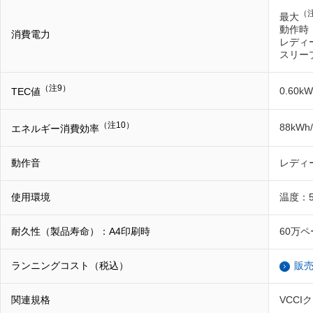
（注
最大
動作時
消費電力
レディ
スリー
（注9）
0.60kW
TEC値
（注10）
88kW
エネルギー消費効率
動作音
レディ
使用環境
温度：
耐久性（製品寿命）：A4印刷時
60万
ランニングコスト（税込）
販
関連規格
VCC