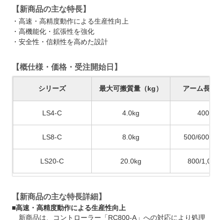
【新商品の主な特長】
・高速・高精度動作による生産性向上
・高機能化・拡張性を強化
・安全性・信頼性を高めた設計
【概仕様・価格・受注開始日】
シリーズ
最大可搬質量（kg）
アーム長（
LS4-C
4.0kg
400m
LS8-C
8.0kg
500/600/7
LS20-C
20.0kg
800/1,00
【新商品の主な特長詳細】
■高速・高精度動作による生産性向上
新商品は、コントローラー「RC800-A」への対応により処理