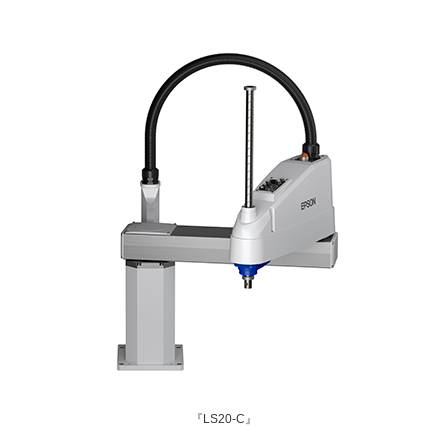
『LS20-C』