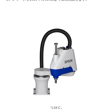
『LS4-C』