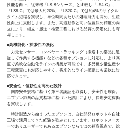
性能を向上。従来機「LS-Bシリーズ」と比較し『LS4-C』、
『LS8-C』では最大約20%、『LS20-C』では約4%のサイクル
タイム短縮を実現し、単位時間あたりの処理能力を高め、生産
性向上に貢献します。また、高速動作と高い位置決め精度の両
立により、組立・搬送・検査工程における品質の安定化にも寄
与します。
■高機能化・拡張性の強化
力覚センサー、コンベヤートラッキング（搬送中の部品に追
従して作業する機能）などの各種オプションに対応し、より高
度で柔軟な自動化ラインの構築が可能です。多品種少量生産や
工程変更にも対応しやすく、将来的なライン拡張にも柔軟に対
応できます。
■安全性・信頼性を高めた設計
国際安全規格に基づく第三者認証を取得し、安全性を確保。
エプソン独自の品質基準に基づいた設計により、長期安定稼働
を実現します。
時計製造から始まったエプソンは、自社開発ロボットを自社
工場で活用してきた経験を強みとしています。ロボットメーカ
ーでありユーザーでもあるエプソンならではの顧客視点で、総