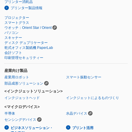
プリンター消耗品
プリンター製品情報
プロジェクター
スマートグラス
ウオッチ：Orient Star / Orient
パソコン
スキャナー
ディスク デュプリケーター
乾式オフィス製紙機 PaperLab
会計ソフト
印刷管理セキュリティー
産業向け製品
産業用ロボット
スマート振動センサー
部品成形ソリューション
<インクジェットソリューション>
インクジェットヘッド
インクジェットによるものづくり
<マイクロデバイス>
半導体
水晶デバイス
センシングデバイス
ビジネスソリューション・
プリント活用