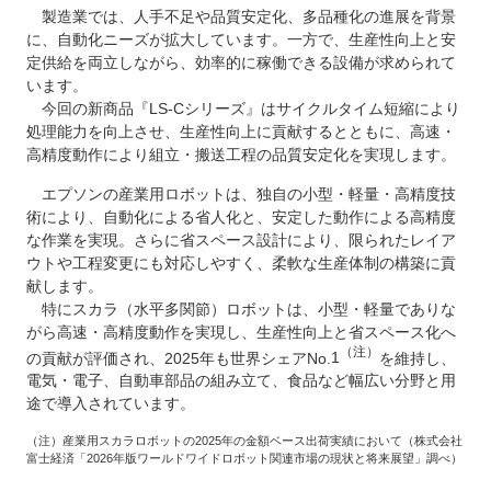
製造業では、人手不足や品質安定化、多品種化の進展を背景
に、自動化ニーズが拡大しています。一方で、生産性向上と安
定供給を両立しながら、効率的に稼働できる設備が求められて
います。
今回の新商品『LS-Cシリーズ』はサイクルタイム短縮により
処理能力を向上させ、生産性向上に貢献するとともに、高速・
高精度動作により組立・搬送工程の品質安定化を実現します。
エプソンの産業用ロボットは、独自の小型・軽量・高精度技
術により、自動化による省人化と、安定した動作による高精度
な作業を実現。さらに省スペース設計により、限られたレイア
ウトや工程変更にも対応しやすく、柔軟な生産体制の構築に貢
献します。
特にスカラ（水平多関節）ロボットは、小型・軽量でありな
がら高速・高精度動作を実現し、生産性向上と省スペース化へ
（注）
の貢献が評価され、2025年も世界シェアNo.
1
を維持し、
電気・電子、自動車部品の組み立て、食品など幅広い分野と用
途で導入されています。
（注）産業用スカラロボットの2025年の金額ベース出荷実績において（株式会社
富士経済「2026年版ワールドワイドロボット関連市場の現状と将来展望」調べ）