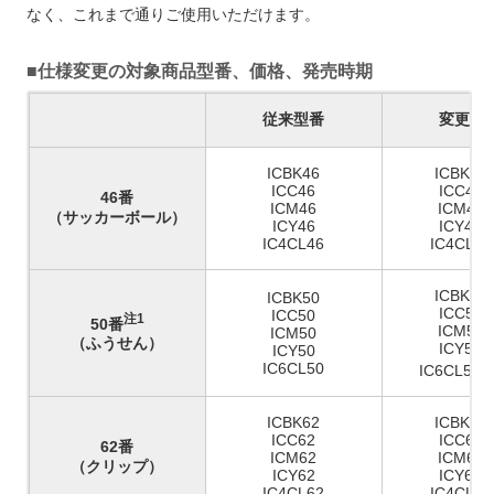
なく、これまで通りご使用いただけます。
■仕様変更の対象商品型番、価格、発売時期
従来型番
変更型
ICBK46
ICBK46
ICC46
ICC46A
46番
ICM46
ICM46A
（サッカーボール）
ICY46
ICY46A
IC4CL46
IC4CL46
ICBK50
ICBK50
ICC50A
ICC50
注1
50番
ICM50A
ICM50
（ふうせん）
ICY50A
ICY50
IC6CL50
IC6CL50A
ICBK62
ICBK62
ICC62
ICC62A
62番
ICM62
ICM62A
（クリップ）
ICY62
ICY62A
IC4CL62
IC4CL62