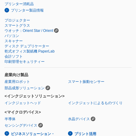
プリンター消耗品
プリンター製品情報
プロジェクター
スマートグラス
ウオッチ：Orient Star / Orient
パソコン
スキャナー
ディスク デュプリケーター
乾式オフィス製紙機 PaperLab
会計ソフト
印刷管理セキュリティー
産業向け製品
産業用ロボット
スマート振動センサー
部品成形ソリューション
<インクジェットソリューション>
インクジェットヘッド
インクジェットによるものづくり
<マイクロデバイス>
半導体
水晶デバイス
センシングデバイス
ビジネスソリューション・
プリント活用