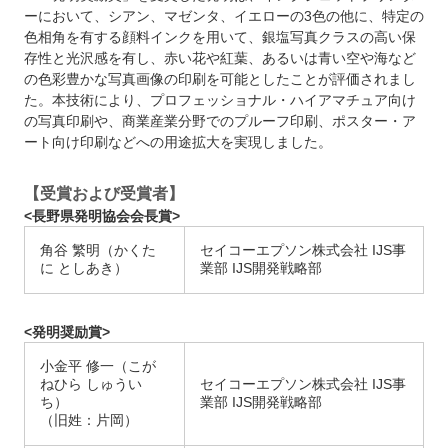
ーにおいて、シアン、マゼンタ、イエローの3色の他に、特定の
色相角を有する顔料インクを用いて、銀塩写真クラスの高い保
存性と光沢感を有し、赤い花や紅葉、あるいは青い空や海など
の色彩豊かな写真画像の印刷を可能としたことが評価されまし
た。本技術により、プロフェッショナル・ハイアマチュア向け
の写真印刷や、商業産業分野でのプルーフ印刷、ポスター・ア
ート向け印刷などへの用途拡大を実現しました。
【受賞および受賞者】
<長野県発明協会会長賞>
角谷 繁明（かくた
セイコーエプソン株式会社 IJS事
に としあき）
業部 IJS開発戦略部
<発明奨励賞>
小金平 修一（こが
ねひら しゅうい
セイコーエプソン株式会社 IJS事
ち）
業部 IJS開発戦略部
（旧姓：片岡）