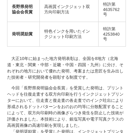
特許第
長野県発明
高画質インクジェット双
4635762
協会会長賞
方向印刷方法
号
特許第
特色インクを用いたイン
発明奨励賞
4253840
クジェット印刷方法
号
大正10年に始まった地方発明表彰は、全国を8地方（北海
道・東北・関東・中部・近畿・中国・四国・九州）に分け、そ
れぞれの地方において優れた発明、考案または意匠を生み出し
た技術者・研究開発者を顕彰する制度です。
今回「長野県発明協会会長賞」を受賞した発明は、プリント
ヘッドを往復走査する双方向印刷を行うインクジェットプリン
ターにおいて、往走査と復走査の各走査でのインク吐出により
形成されるドットパターンをおのおの均等に分散配置すること
によって、双方向印刷時の画像ざらつき発生を防止した技術が
評価されました。本技術により、銀塩写真や電子写真クラスの
高画質画像の高速印刷を実現しました。
「発明奨励賞」を受賞した発明は、インクジェットプリンタ