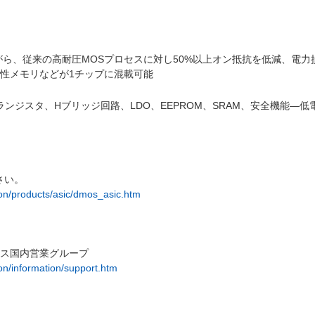
がら、従来の高耐圧MOSプロセスに対し50%以上オン抵抗を低減、電
揮発性メモリなどが1チップに混載可能
ランジスタ、Hブリッジ回路、LDO、EEPROM、SRAM、安全機能―
さい。
on/products/asic/dmos_asic.htm
イス国内営業グループ
n/information/support.htm