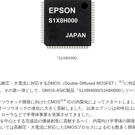
『S1X8H000』
※1
大電流に対応するDMOS（Double-Diffused
MOSFET）
に特
の第一弾として、DMOS-ASIC製品『S1X8H000/S1K8H00
※4
ーツウオッチ開発に向けた
CMOS
ICの内製化によってスタートしまし
オーツウオッチの進化に大きく貢献しました。以来エプソンは40年以上
コントローラなどで半導体事業を発展させてきました。
を中心とする完成品の価値創造に貢献するべく、内需向け半導体の開発
においては高耐圧・大電流に対応したDMOSプロセスによるICも数多く開