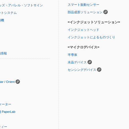
スマート振動センサー
ッズ・アパレル・ソフトサイン
部品成形ソリューション
ントシステム
刷機
<インクジェットソリューション>
インクジェットヘッド
インクジェットによるものづくり
<マイクロデバイス>
品情報
半導体
水晶デバイス
センシングデバイス
 / Orient
ケーター
aperLab
ティー