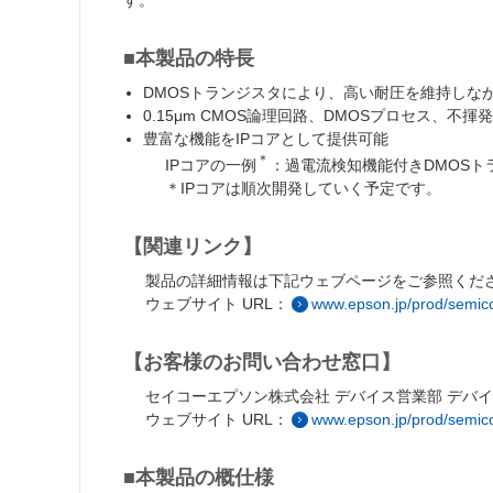
■本製品の特長
DMOSトランジスタにより、高い耐圧を維持しな
0.15μm CMOS論理回路、DMOSプロセス、不
豊富な機能をIPコアとして提供可能
＊
IPコアの
一例
：過電流検知機能付きDMOSト
＊IPコアは順次開発していく予定です。
【関連リンク】
製品の詳細情報は下記ウェブページをご参照くだ
ウェブサイト URL：
www.epson.jp/prod/semic
【お客様のお問い合わせ窓口】
セイコーエプソン株式会社 デバイス営業部 デバ
ウェブサイト URL：
www.epson.jp/prod/semico
■本製品の概仕様