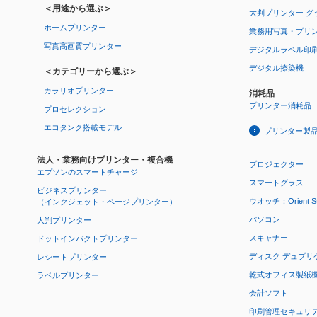
＜用途から選ぶ＞
大判プリンター グ
ホームプリンター
業務用写真・プリ
写真高画質プリンター
デジタルラベル印
デジタル捺染機
＜カテゴリーから選ぶ＞
カラリオプリンター
消耗品
プリンター消耗品
プロセレクション
エコタンク搭載モデル
プリンター製
法人・業務向けプリンター・複合機
プロジェクター
エプソンのスマートチャージ
スマートグラス
ビジネスプリンター
ウオッチ：Orient Star
（インクジェット・ページプリンター）
パソコン
大判プリンター
スキャナー
ドットインパクトプリンター
ディスク デュプリ
レシートプリンター
乾式オフィス製紙機 P
ラベルプリンター
会計ソフト
印刷管理セキュリ