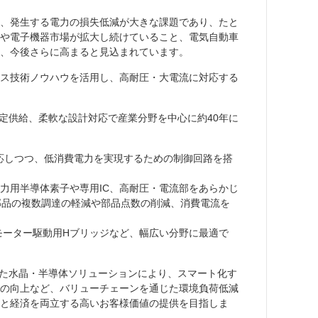
、発生する電力の損失低減が大きな課題であり、たと
や電子機器市場が拡大し続けていること、電気自動車
、今後さらに高まると見込まれています。
セス技術ノウハウを活用し、高耐圧・大電流に対応する
定供給、柔軟な設計対応で産業分野を中心に約40年に
流に対応しつつ、低消費電力を実現するための制御回路を搭
力用半導体素子や専用IC、高耐圧・電流部をあらかじ
、部品の複数調達の軽減や部品点数の削減、消費電流を
、モーター駆動用Hブリッジなど、幅広い分野に最適で
を極めた水晶・半導体ソリューションにより、スマート化す
の向上など、バリューチェーンを通じた環境負荷低減
と経済を両立する高いお客様価値の提供を目指しま