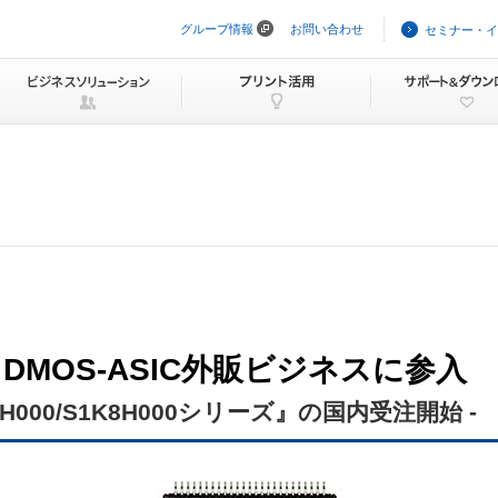
グループ情報
お問い合わせ
セミナー・イ
ナ
ビ
ゲ
ー
シ
ョ
ン
を
ス
キ
ッ
プ
MOS-ASIC外販ビジネスに参入
8H000/S1K8H000シリーズ』の国内受注開始 -