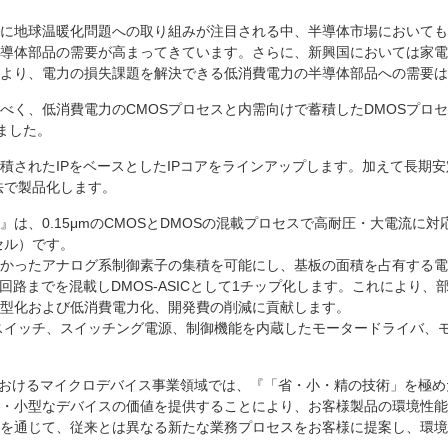
に地球温暖化問題への取り組みが注目される中、半導体市場においても
導体部品の需要が高まってきています。さらに、新興国においては家電
より、電力の損失課題を解決できる低消費電力の半導体部品への需要は
べく、低消費電力のCMOSプロセスと内需向けで蓄積したDMOSプロ
しました。
積されたIPをベースとしたIPコアをラインアップします。加えて長期安
法で製品化します。
シリーズ』は、0.15μmのCMOSとDMOSの混載プロセスで高耐圧・大電
セル）です。
かったアナログ系制御素子の集積を可能にし、基板の面積を占有する電
回路までを混載しDMOS-ASICとして1チップ化します。これにより
型化および低消費電力化、開発費の削減に貢献します。
電圧スイッチ、スイッチング電源、制御機能を内蔵したモータードライバ
wed」におけるマイクロデバイス事業領域では、『「省・小・精の技術」
・小型なデバイスの価値を提供することにより、お客様製品の環境性能
を通じて、従来とは異なる新たな業務プロセスをお客様に提案し、環境