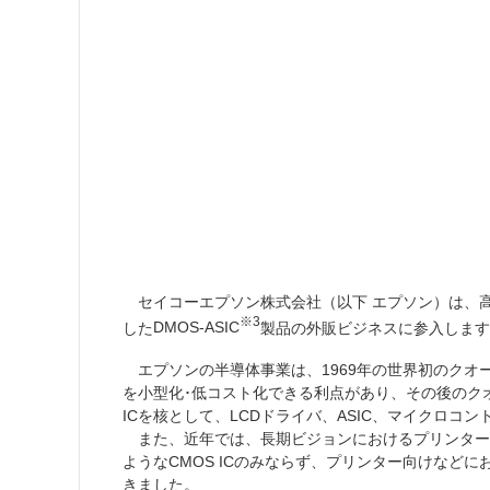
セイコーエプソン株式会社（以下 エプソン）は、高耐圧・
※3
した
DMOS-ASIC
製品の外販ビジネスに参入します。そ
エプソンの半導体事業は、1969年の世界初のクオ
を小型化･低コスト化できる利点があり、その後のク
ICを核として、LCDドライバ、ASIC、マイクロ
また、近年では、長期ビジョンにおけるプリンター
ようなCMOS ICのみならず、プリンター向けなど
きました。