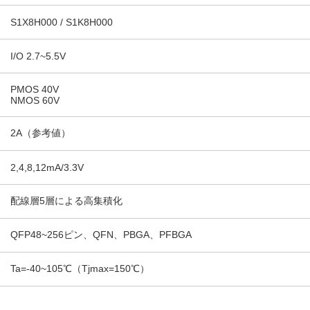
S1X8H000 / S1K8H000
I/O 2.7~5.5V
PMOS 40V
NMOS 60V
2A（参考値）
2,4,8,12mA/3.3V
配線層5層による高集積化
QFP48~256ピン、QFN、PBGA、PFBGA
Ta=-40~105℃（Tjmax=150℃）