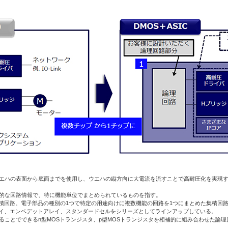
な電力を扱うためウエハの表面から底面までを使用し、ウエハの縦方向に大電流を流すことで高耐圧化を
構成するための部分的な回路情報で、特に機能単位でまとめられているものを指す。
ircuit）：特定用途向け集積回路。電子部品の種別の1つで特定の用途向けに複数機能の回路を1つにまとめた集積
レイ、エンベデットアレイ、スタンダードセルをシリーズとしてラインアップしている。
不純物を変えることでできるn型MOSトランジスタ、p型MOSトランジスタを相補的に組み合わせ