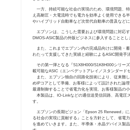
一方、持続可能な社会の実現のため、環境問題、特
え高耐圧・大電流時でも電力を効率よく使用できる半
やハイブリッド自動車など次世代自動車の普及などに
エプソンは、こうした需要および環境問題に対応す
DMOS-ASIC製品の外販ビジネスに参入することと
また、これまでエプソン内の完成品向けに開発・蓄
わたって支援してきた実績と経験によるASIC開発手
その第一弾となる『S1X8H000/S1K8H000
載可能なASIC（エンベデットアレイ／スタンダード
また、エプソン独自の回路化技術により、従来難し
めIPコアとして準備、お客様によって設計された論理
最適制御することで省電力化を実現、お客様製品の小
本製品は、IO-Linkなどの通信送受信回路、高
す。
エプソンの長期ビジョン「Epson 25 Rene
る社会の実現に貢献する』ことを方針として、省電力
を進めていきます。また、半導体・水晶デバイス製品
す。