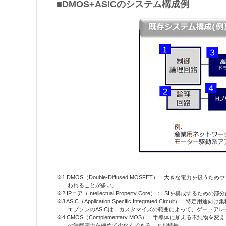
■DMOS+ASICのシステム構成例
※1 DMOS（Double-Diffused MOSFET）：大き
われることが多い。
※2 IPコア（Intellectual Property Core）：LSIを
※3 ASIC（Application Specific Integrated C
エプソンのASICは、カスタマイズの範囲によって、ゲートア
※4 CMOS（Complementary MOS）：半導体に加える
べ消費電力を極めて少なくできることが特長。