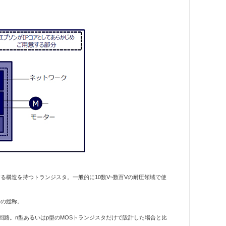
実現する構造を持つトランジスタ。一般的に10数V~数百Vの耐圧領域で使
回路の総称。
た論理回路。n型あるいはp型のMOSトランジスタだけで設計した場合と比