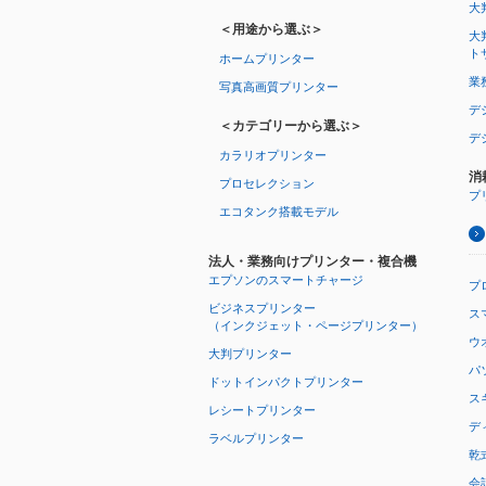
大
＜用途から選ぶ＞
大
ト
ホームプリンター
業
写真高画質プリンター
デ
＜カテゴリーから選ぶ＞
デ
カラリオプリンター
消
プロセレクション
プ
エコタンク搭載モデル
法人・業務向けプリンター・複合機
エプソンのスマートチャージ
プ
ビジネスプリンター
ス
（インクジェット・ページプリンター）
ウオ
大判プリンター
パ
ドットインパクトプリンター
ス
レシートプリンター
デ
ラベルプリンター
乾
会