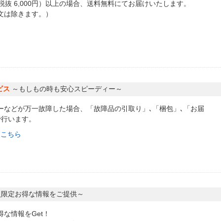
（税抜 6,000円）以上の場合、送料無料にてお届けいたします。
文は除きます。）
ビス
～もしもの時も安心スピーディー～
ーなどが万一故障した場合、「故障品の引取り」､「梱包」､「お届
で行います。
はこちら
員限定お得な情報をご提供～
な情報をGet！