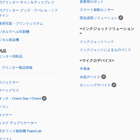
産業用ロボット
判プリンター サイン＆ディスプレイ
スマート振動センサー
判プリンター グッズ・アパレル・ソフ
サイン
部品成形ソリューション
務用写真・プリントシステム
<インクジェットソリューション
ジタルラベル印刷機
>
ジタル捺染機
インクジェットヘッド
インクジェットによるものづくり
耗品
リンター消耗品
<マイクロデバイス>
プリンター製品情報
半導体
水晶デバイス
ロジェクター
センシングデバイス
マートグラス
ッチ：Orient Star / Orient
ソコン
キャナー
ィスク デュプリケーター
式オフィス製紙機 PaperLab
計ソフト