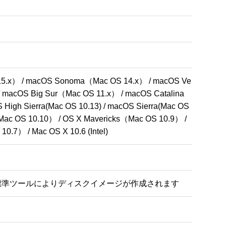
5.x） / macOS Sonoma（Mac OS 14.x） / macOS Ve
 macOS Big Sur（Mac OS 11.x） / macOS Catalina
igh Sierra(Mac OS 10.13) / macOS Sierra(Mac OS 
e（Mac OS 10.10） / OS X Mavericks（Mac OS 10.9） / 
.7） / Mac OS X 10.6 (Intel)
X 標準ツールによりディスクイメージが作成されます