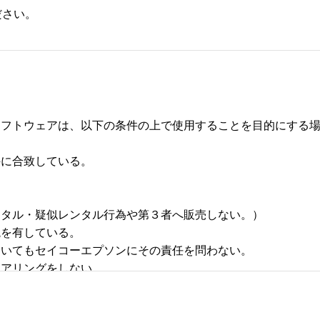
ださい。
フトウェアは、以下の条件の上で使用することを目的にする場合
合致している。 



タル・疑似レンタル行為や第３者へ販売しない。） 

有している。 

いてもセイコーエプソンにその責任を問わない。 

リングをしない。 
