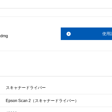
。搭載ソフトウェアについてのお問い合わせは、最寄りのイン
ファイルをお読み下さい。 

責任において行っていただきます。 

使用
.dmg
あります。 

ものを除きセイコーエプソン株式会社に帰属します。
スキャナードライバー
Epson Scan 2（スキャナードライバー）