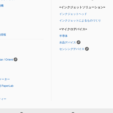
刷機
<インクジェットソリューション>
インクジェットヘッド
インクジェットによるものづくり
<マイクロデバイス>
品情報
半導体
水晶デバイス
センシングデバイス
 / Orient
ケーター
aperLab
ティー