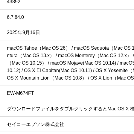
43892
6.7.84.0
2025年9月16日
macOS Tahoe（Mac OS 26） / macOS Sequoia（Mac OS 1
ntura（Mac OS 13.x） / macOS Monterey（Mac OS 12.x） /
（Mac OS 10.15） / macOS Mojave(Mac OS 10.14) / macOS H
10.12) / OS X El Capitan(Mac OS 10.11) / OS X Yosemit
OS X Mountain Lion（Mac OS 10.8） / OS X Lion（Mac OS 10
EW-M674FT
ダウンロードファイルをダブルクリックするとMac OS 
セイコーエプソン株式会社