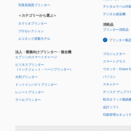
写真高画質プリンター
デジタルラベル印
デジタル捺染機
＜カテゴリーから選ぶ＞
カラリオプリンター
消耗品
プリンター消耗品
プロセレクション
エコタンク搭載モデル
プリンター製
法人・業務向けプリンター・複合機
プロジェクター
エプソンのスマートチャージ
スマートグラス
ビジネスプリンター
ウオッチ：Orient Star
（インクジェット・ページプリンター）
パソコン
大判プリンター
スキャナー
ドットインパクトプリンター
ディスク デュプリ
レシートプリンター
乾式オフィス製紙機 P
ラベルプリンター
会計ソフト
印刷管理セキュリ