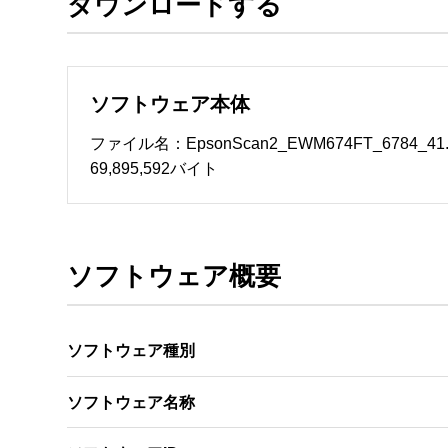
ダウンロードする
ソフトウェアのサポート 

・本サーバでは、ユーザーサポートは行いません
　いたします。ファイル解凍後に必ずドキュメント
ソフトウェア本体
ソフトウェアの保証範囲 

・ソフトウェアのダウンロード・導入はお客様の
ファイル名：EpsonScan2_EWM674FT_6784_41
・ソフトウェアは、予告せず改良、変更することが
69,895,592バイト
著作権者 

配布ソフトウェアの著作権は、特に記載のある
ソフトウェア概要
ソフトウェア種別
ソフトウェア名称