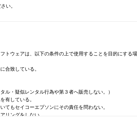
ださい。
フトウェアは、以下の条件の上で使用することを目的にする場合
合致している。 



タル・疑似レンタル行為や第３者へ販売しない。） 

有している。 

いてもセイコーエプソンにその責任を問わない。 

リングをしない。 
