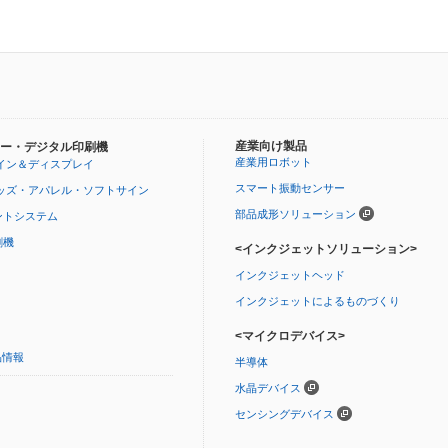
産業向け製品
ー・デジタル印刷機
産業用ロボット
イン＆ディスプレイ
スマート振動センサー
ッズ・アパレル・ソフトサイン
部品成形ソリューション
ントシステム
刷機
<インクジェットソリューション>
インクジェットヘッド
インクジェットによるものづくり
<マイクロデバイス>
品情報
半導体
水晶デバイス
センシングデバイス