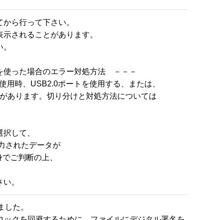
から行って下さい。

示されることがあります。

。

ルを使った場合のエラー対処方法　－－－

ー使用時、USB2.0ポートを使用する、または、
選択して、

力されたデータが

でご判断の上、

さい。
ました。

による実行時のブロックを回避するために、ファイルにデジタル署名を