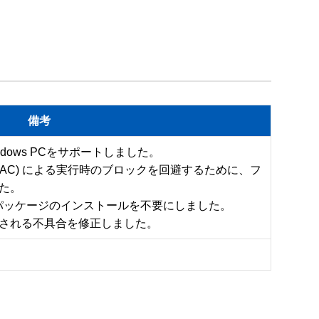
備考
dows PCをサポートしました。

ontrol (SAC) による実行時のブロックを回避するために、フ
。

 再頒布可能パッケージのインストールを不要にしました。

される不具合を修正しました。