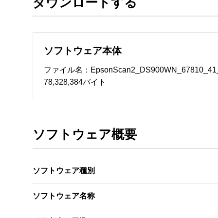
ダウンロードする
ソフトウェアのサポート 

・本サーバでは、ユーザーサポートは行いません
　いたします。ファイル解凍後に必ずドキュメント
ソフトウェア本体
ソフトウェアの保証範囲 

・ソフトウェアのダウンロード・導入はお客様の
ファイル名：EpsonScan2_DS900WN_67810_41_S
・ソフトウェアは、予告せず改良、変更することが
78,328,384バイト
著作権者 

配布ソフトウェアの著作権は、特に記載のある
ソフトウェア概要
ソフトウェア種別
ソフトウェア名称