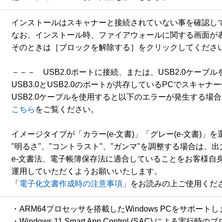
インストールはスキャナーと接続されていない事を確認して
なお、インストール時、ファイアウォールに関する画面が表
そのときは［ブロックを解除する］をクリックしてください
－－－　USB2.0ポートに接続、または、USB2.0ケーブ
USB3.0とUSB2.0のポートが共存しているPCでスキャナ
こちら
をご覧ください。

イメージタイプが「カラー(e-文書)」「グレー(e-文書)」を
"明るさ"、"コントラスト"、"ガンマ"を調整する場合は、出
e-文書法、電子帳簿保存法に適合していることをお客様自身
運用していただくようお願いいたします。

「
電子化文書作成時の注意事項
」をお読みの上ご使用くだ
・ARM64プロセッサを搭載したWindows PCをサポートし
・Windows 11 Smart App Control (SAC) 