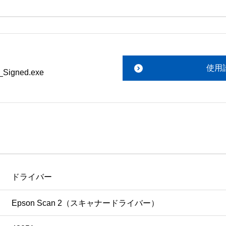
。搭載ソフトウェアについてのお問い合わせは、最寄りのイン
ファイルをお読み下さい。 

責任において行っていただきます。 

使用
igned.exe
あります。 

ものを除きセイコーエプソン株式会社に帰属します。
ドライバー
Epson Scan 2（スキャナードライバー）