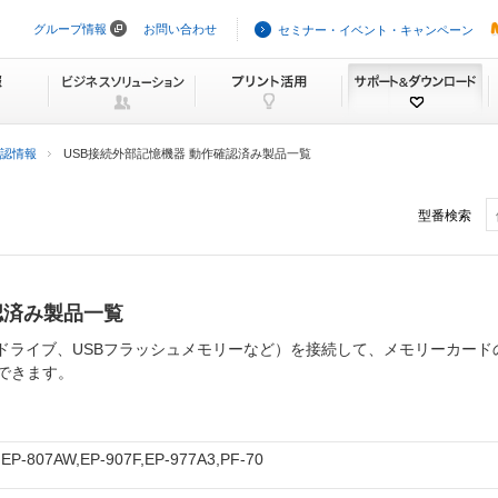
グループ情報
お問い合わせ
セミナー・イベント・キャンペーン
ナ
ビ
ゲ
ー
シ
ョ
ン
認情報
USB接続外部記憶機器 動作確認済み製品一覧
を
ス
キ
型番検索
ッ
プ
認済み製品一覧
VD-Rドライブ、USBフラッシュメモリーなど）を接続して、メモリーカ
できます。
,EP-807AW,EP-907F,EP-977A3,PF-70