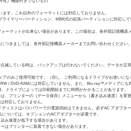
暗号化）機能付きでないもの
に対応しています。これ以外のフォーマットには対応しておりません。
プライマリーパーティション、MBR式の拡張パーティションに対応して
フォーマットが出来ない場合があります。この場合は、各外部記憶機器
法につきましては、各外部記憶機器メーカーまでお問い合わせください
が点滅している時は、バックアップは行わないでください。データが正
D-Rメディアのみご使用可能です。（但し、ご利用になるドライブがお使い
DVD ± RW / DVD-RAMには対応していません。また、Blu-ray™メ
時、ドライブによっては印刷開始までに時間がかかることがあります。
合は、プリンターの［データ保存］メニューから［書き込み速度］を変
更には対応しておりません。
イブ、ハードディスクはバスパワーでの電源供給はできません。必ずAC アダプ
品については、オプションのACアダプターが必要です。
き込み速度が低下する場合があります。
モリーはプリンターに装着できない場合があります。