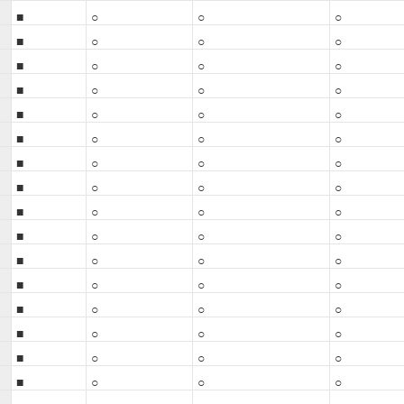
■
○
○
○
■
○
○
○
■
○
○
○
■
○
○
○
■
○
○
○
■
○
○
○
■
○
○
○
■
○
○
○
■
○
○
○
■
○
○
○
■
○
○
○
■
○
○
○
■
○
○
○
■
○
○
○
■
○
○
○
■
○
○
○