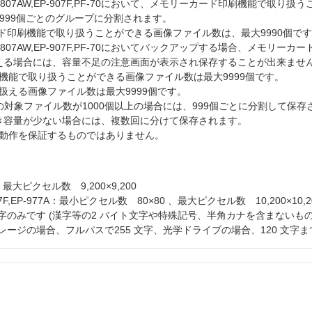
07AR,EP-807AW,EP-907F,PF-70において、メモリーカード印刷機能
合は999個ごとのグループに分割されます。
カード印刷機能で取り扱うことができる画像ファイル数は、最大9990個で
07AR,EP-807AW,EP-907F,PF-70においてバックアップする場合、メ
える場合には、容量不足の注意画面が表示され保存することが出来ませ
印刷機能で取り扱うことができる画像ファイル数は最大9999個です。
り扱える画像ファイル数は最大9999個です。
プの対象ファイル数が1000個以上の場合には、999個ごとに分割して保存され
き容量が少ない場合には、複数回に分けて保存されます。
動作を保証するものではありません。
最大ピクセル数 9,200×9,200
P-907F,EP-977A：最小ピクセル数 80×80 、最大ピクセル数 10,200×10,2
字のみです (漢字等の2 バイト文字や特殊記号、半角カナを含まないも
レージの場合、フルパスで255 文字、光学ドライブの場合、120 文字ま