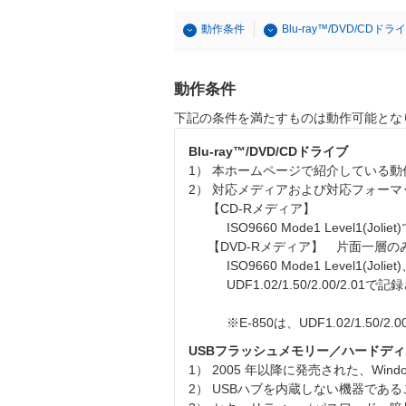
動作条件
Blu-ray™/DVD/CDドラ
動作条件
下記の条件を満たすものは動作可能とな
Blu-ray™/DVD/CDドライブ
1） 本ホームページで紹介している
2） 対応メディアおよび対応フォーマ
【CD-Rメディア】
ISO9660 Mode1 Level1(J
【DVD-Rメディア】 片面一層
ISO9660 Mode1 Level1(Joli
UDF1.02/1.50/2.00/2.0
※E-850は、UDF1.02/1.5
USBフラッシュメモリー／ハードデ
1） 2005 年以降に発売された、Win
2） USBハブを内蔵しない機器である