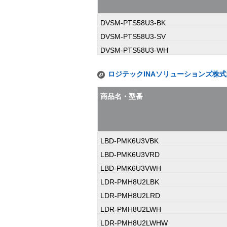
DVSM-PTS58U3-BK
DVSM-PTS58U3-SV
DVSM-PTS58U3-WH
ロジテックINAソリューションズ株
商品名・型番
LBD-PMK6U3VBK
LBD-PMK6U3VRD
LBD-PMK6U3VWH
LDR-PMH8U2LBK
LDR-PMH8U2LRD
LDR-PMH8U2LWH
LDR-PMH8U2LWHW