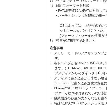
3） セキュリティー（パスワード・
4） 対応フォーマット形式 ※
・FAT16/FAT32/exFAT
・パーティションはMBR式の単一
OSによっては、上記形式での
ットツールをご利用ください。
(フォーマットツールの使用方
5） 容量が2TB以下であること
注意事項
・ メモリーカードのアクセスランプ
す。
・ 各ドライブともCD-R / DV
ます。）CD-RW / DVD+R / 
プメディアからのダイレクト印刷
・ メディアに書き込みが出来ない場
※：E-850は書き込み速度の変
・ Blu-ray™/DVD/CDドラ
プターが標準添付されていない製
・ 接続機器の容量が大きくなると書
・ 特殊な形状のUSBフラッシュメ