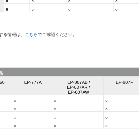
■
○
○
○
■
○
○
○
する情報は、
こちら
でご確認ください。
品
50
EP-777A
EP-807AB /
EP-907F
EP-807AR /
EP-807AW
○
○
○
○
○
○
○
○
○
○
○
○