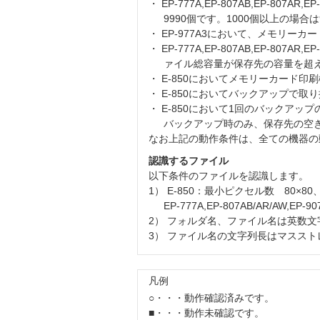
・ EP-777A,EP-807AB,EP-8
9990個です。1000個以上の場
・ EP-977A3において、メモリー
・ EP-777A,EP-807AB,EP-8
ァイル総容量が保存先の容量を超
・ E-850においてメモリーカード
・ E-850においてバックアップで取
・ E-850において1回のバックアッ
バックアップ時のみ、保存先の空
なお上記の動作条件は、全ての機器の
認識するファイル
以下条件のファイルを認識します。
1） E-850：最小ピクセル数 80×80、
EP-777A,EP-807AB/AR/AW,E
2） フォルダ名、ファイル名は英数文
3） ファイル名の文字列長はマススト
凡例
○・・・動作確認済みです。
■・・・動作未確認です。