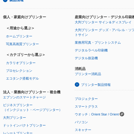
個人・家庭向けプリンター
産業向けプリンター・デジタル印刷
大判プリンター サイン＆ディスプレイ
＜用途から選ぶ＞
大判プリンター グッズ・アパレル・ソ
トサイン
ホームプリンター
業務用写真・プリントシステム
写真高画質プリンター
デジタルラベル印刷機
＜カテゴリーから選ぶ＞
デジタル捺染機
カラリオプリンター
消耗品
プロセレクション
プリンター消耗品
エコタンク搭載モデル
プリンター製品情報
法人・業務向けプリンター・複合機
エプソンのスマートチャージ
プロジェクター
ビジネスプリンター
スマートグラス
（インクジェット・ページプリンター）
ウオッチ：Orient Star / Orient
大判プリンター
パソコン
ドットインパクトプリンター
スキャナー
レシートプリンター