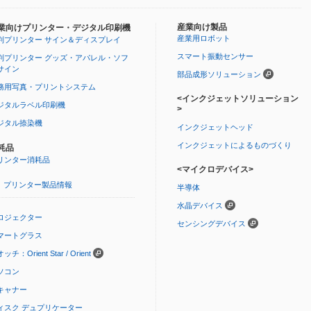
産業向け製品
業向けプリンター・デジタル印刷機
産業用ロボット
判プリンター サイン＆ディスプレイ
スマート振動センサー
判プリンター グッズ・アパレル・ソフ
サイン
部品成形ソリューション
務用写真・プリントシステム
<インクジェットソリューション
ジタルラベル印刷機
>
ジタル捺染機
インクジェットヘッド
インクジェットによるものづくり
耗品
リンター消耗品
<マイクロデバイス>
プリンター製品情報
半導体
水晶デバイス
ロジェクター
センシングデバイス
マートグラス
ッチ：Orient Star / Orient
ソコン
キャナー
ィスク デュプリケーター