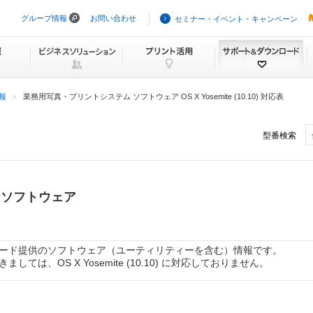
グループ情報
お問い合わせ
セミナー・イベント・キャンペーン
ナ
ビ
ゲ
ー
シ
ョ
ン
報
業務用写真・プリントシステム ソフトウェア OS X Yosemite (10.10) 対応表
を
ス
キ
型番検索
ッ
プ
 ソフトウェア
ード提供のソフトウェア（ユーティリティーを含む）情報です。
は、OS X Yosemite (10.10) に対応しておりません。