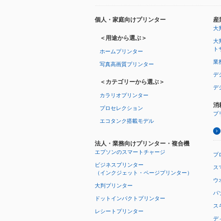
個人・家庭向けプリンター
産
大
＜用途から選ぶ＞
大
ト
ホームプリンター
業
写真高画質プリンター
デ
＜カテゴリーから選ぶ＞
デ
カラリオプリンター
消
プロセレクション
プ
エコタンク搭載モデル
法人・業務向けプリンター・複合機
エプソンのスマートチャージ
プ
ビジネスプリンター
ス
（インクジェット・ページプリンター）
ウオ
大判プリンター
パ
ドットインパクトプリンター
ス
レシートプリンター
デ