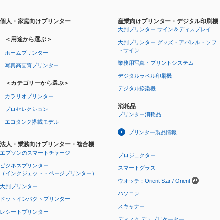
個人・家庭向けプリンター
産業向けプリンター・デジタル印刷機
大判プリンター サイン＆ディスプレイ
＜用途から選ぶ＞
大判プリンター グッズ・アパレル・ソフ
トサイン
ホームプリンター
業務用写真・プリントシステム
写真高画質プリンター
デジタルラベル印刷機
＜カテゴリーから選ぶ＞
デジタル捺染機
カラリオプリンター
消耗品
プロセレクション
プリンター消耗品
エコタンク搭載モデル
プリンター製品情報
法人・業務向けプリンター・複合機
エプソンのスマートチャージ
プロジェクター
ビジネスプリンター
スマートグラス
（インクジェット・ページプリンター）
ウオッチ：Orient Star / Orient
大判プリンター
パソコン
ドットインパクトプリンター
スキャナー
レシートプリンター
ディスク デュプリケーター