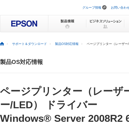
グループ情報
お問い合わ
ナ
ビ
ゲ
ー
シ
ョ
ン
を
サポート＆ダウンロード
製品OS対応情報
ページプリンター（レーザー/LED）
ス
キ
ッ
製品OS対応情報
プ
ページプリンター（レーザー
ー/LED） ドライバー
Windows® Server 2008R