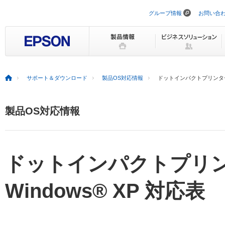
グループ情報
お問い合
ナ
ビ
ゲ
ー
シ
ョ
ン
を
サポート＆ダウンロード
製品OS対応情報
ドットインパクトプリンター 
ス
キ
ッ
プ
製品OS対応情報
ドットインパクトプリ
Windows® XP 対応表