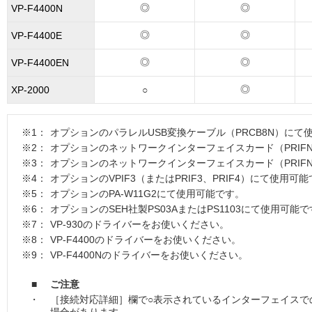
◎
◎
VP-F4400N
◎
◎
VP-F4400E
◎
◎
VP-F4400EN
◎
XP-2000
○
※1：
オプションのパラレルUSB変換ケーブル（PRCB8N）にて
※2：
オプションのネットワークインターフェイスカード（PRIF
※3：
オプションのネットワークインターフェイスカード（PRIF
※4：
オプションのVPIF3（またはPRIF3、PRIF4）にて使用可
※5：
オプションのPA-W11G2にて使用可能です。
※6：
オプションのSEH社製PS03AまたはPS1103にて使用可能
※7：
VP-930のドライバーをお使いください。
※8：
VP-F4400のドライバーをお使いください。
※9：
VP-F4400Nのドライバーをお使いください。
■
ご注意
・
［接続対応詳細］欄で○表示されているインターフェイスで
場合があります。