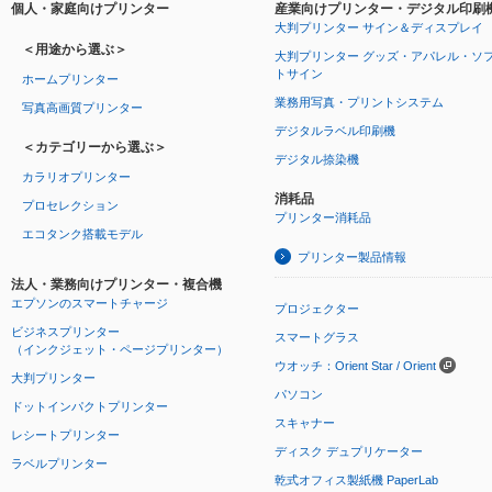
個人・家庭向けプリンター
産業向けプリンター・デジタル印刷
大判プリンター サイン＆ディスプレイ
＜用途から選ぶ＞
大判プリンター グッズ・アパレル・ソ
トサイン
ホームプリンター
業務用写真・プリントシステム
写真高画質プリンター
デジタルラベル印刷機
＜カテゴリーから選ぶ＞
デジタル捺染機
カラリオプリンター
消耗品
プロセレクション
プリンター消耗品
エコタンク搭載モデル
プリンター製品情報
法人・業務向けプリンター・複合機
エプソンのスマートチャージ
プロジェクター
ビジネスプリンター
スマートグラス
（インクジェット・ページプリンター）
ウオッチ：Orient Star / Orient
大判プリンター
パソコン
ドットインパクトプリンター
スキャナー
レシートプリンター
ディスク デュプリケーター
ラベルプリンター
乾式オフィス製紙機 PaperLab