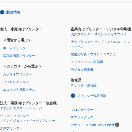
製品情報
個人・家庭向けプリンター
産業向けプリンター・デジタル印刷機
大判プリンター サイン＆ディスプレイ
＜用途から選ぶ＞
大判プリンター グッズ・アパレル・ソフ
トサイン
ホームプリンター
業務用写真・プリントシステム
写真高画質プリンター
デジタルラベル印刷機
＜カテゴリーから選ぶ＞
デジタル捺染機
カラリオプリンター
消耗品
プロセレクション
プリンター消耗品
エコタンク搭載モデル
プリンター製品情報
法人・業務向けプリンター・複合機
エプソンのスマートチャージ
プロジェクター
ビジネスプリンター
スマートグラス
（インクジェット・ページプリンター）
ウオッチ：Orient Star / Orient
大判プリンター