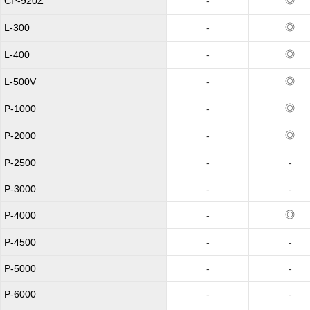
◎
CP-920Z
-
◎
L-300
-
◎
L-400
-
◎
L-500V
-
◎
P-1000
-
◎
P-2000
-
P-2500
-
-
P-3000
-
-
◎
P-4000
-
P-4500
-
-
P-5000
-
-
P-6000
-
-