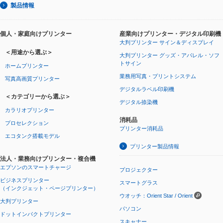
製品情報
個人・家庭向けプリンター
産業向けプリンター・デジタル印刷機
大判プリンター サイン＆ディスプレイ
＜用途から選ぶ＞
大判プリンター グッズ・アパレル・ソフ
トサイン
ホームプリンター
業務用写真・プリントシステム
写真高画質プリンター
デジタルラベル印刷機
＜カテゴリーから選ぶ＞
デジタル捺染機
カラリオプリンター
消耗品
プロセレクション
プリンター消耗品
エコタンク搭載モデル
プリンター製品情報
法人・業務向けプリンター・複合機
エプソンのスマートチャージ
プロジェクター
ビジネスプリンター
スマートグラス
（インクジェット・ページプリンター）
ウオッチ：Orient Star / Orient
大判プリンター
パソコン
ドットインパクトプリンター
スキャナー